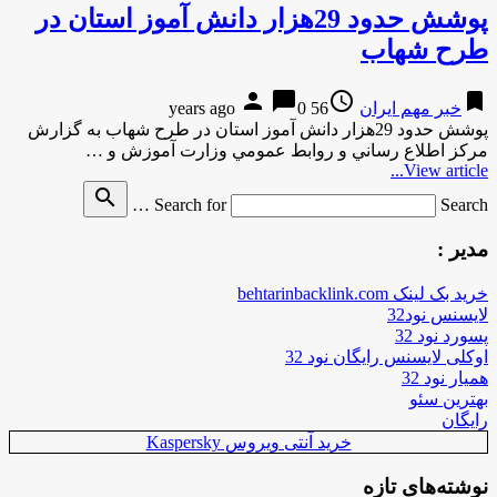
پوشش حدود 29هزار دانش آموز استان در
طرح شهاب
person
chat_bubble
access_time
bookmark
خبر مهم ایران
56 years ago
0
پوشش حدود 29هزار دانش آموز استان در طرح شهاب به گزارش
مركز اطلاع رساني و روابط عمومي وزارت آموزش و …
View article...
search
Search for
Search …
مدیر :
خرید بک لینک behtarinbacklink.com
لایسنس نود32
پسورد نود 32
اوکلی لایسنس رایگان نود 32
همیار نود 32
بهترین سئو
رایگان
خرید آنتی ویروس Kaspersky
نوشته‌های تازه