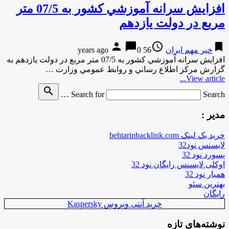
افزايش سرانه آموزشي كشور به 07/5 متر
مربع در دولت يازدهم
person
chat_bubble
access_time
bookmark
خبر مهم ایران
56 years ago
0
افزايش سرانه آموزشي كشور به 07/5 متر مربع در دولت يازدهم به
گزارش مركز اطلاع رساني و روابط عمومي وزارت …
View article...
search
Search for
Search …
مدیر :
خرید بک لینک behtarinbacklink.com
لایسنس نود32
پسورد نود 32
اوکلی لایسنس رایگان نود 32
همیار نود 32
بهترین سئو
رایگان
خرید آنتی ویروس Kaspersky
نوشته‌های تازه