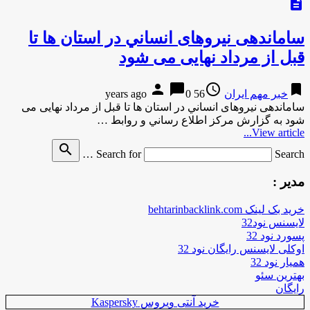
description
ساماندهی نیروهای انساني در استان ها تا
قبل از مرداد نهایی می شود
person
chat_bubble
access_time
bookmark
خبر مهم ایران
56 years ago
0
ساماندهی نیروهای انساني در استان ها تا قبل از مرداد نهایی می
شود به گزارش مركز اطلاع رساني و روابط …
View article...
search
Search for
Search …
مدیر :
خرید بک لینک behtarinbacklink.com
لایسنس نود32
پسورد نود 32
اوکلی لایسنس رایگان نود 32
همیار نود 32
بهترین سئو
رایگان
خرید آنتی ویروس Kaspersky