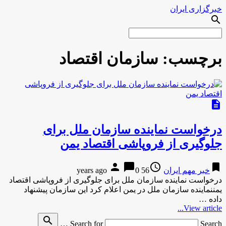
خبرگزاری ایران
search
برچسب:
سازمان اقتصاد
description
درخواست نماینده سازمان ملل برای
جلوگیری از فروپاشی اقتصاد یمن
person
chat_bubble
access_time
bookmark
خبر مهم ایران
56 years ago
0
درخواست نماینده سازمان ملل برای جلوگیری از فروپاشی اقتصاد
یمننماینده سازمان ملل در یمن اعلام کرد این سازمان پیشنهاد
داده …
View article...
search
Search for
Search …