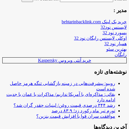
مدیر :
خرید بک لینک behtarinbacklink.com
لایسنس نود32
پسورد نود 32
اوکلی لایسنس رایگان نود 32
همیار نود 32
بهترین سئو
رایگان
خرید آنتی ویروس Kaspersky
نوشته‌های تازه
روبیو: پیشرفت‌هایی در زمینه بازگشایی تنگه هرمز حاصل
شده است
بقائی: مذاکره‌ای با آمریکا نداریم/ مذاکرات با عمان با جدیت
ادامه دارد
رشد ۳۴۴ درصدی قیمت روغن/ لبنیات چقدر گران شد؟
تورم تیر ماه رکورد زد؛ ۸۳.۹ درصد
موافقت سران قوا با افزایش قیمت بنزین؟
آخرین دیدگاه‌ها