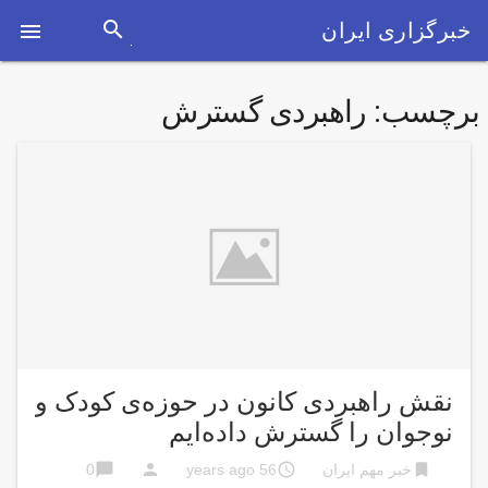
search
خبرگزاری ایران

برچسب:
راهبردی گسترش
نقش راهبردی کانون در حوزه‌ی کودک و
نوجوان را گسترش داده‌ایم
chat_bubble
person
access_time
bookmark
خبر مهم ایران
56 years ago
0