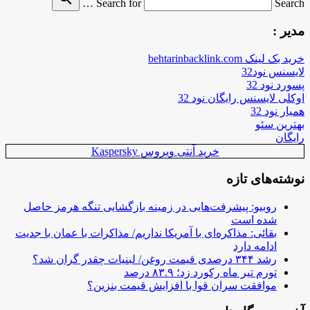
Search for
Search …
مدیر :
خرید بک لینک behtarinbacklink.com
لایسنس نود32
پسورد نود 32
اوکلی لایسنس رایگان نود 32
همیار نود 32
بهترین سئو
رایگان
خرید آنتی ویروس Kaspersky
نوشته‌های تازه
روبیو: پیشرفت‌هایی در زمینه بازگشایی تنگه هرمز حاصل
شده است
بقائی: مذاکره‌ای با آمریکا نداریم/ مذاکرات با عمان با جدیت
ادامه دارد
رشد ۳۴۴ درصدی قیمت روغن/ لبنیات چقدر گران شد؟
تورم تیر ماه رکورد زد؛ ۸۳.۹ درصد
موافقت سران قوا با افزایش قیمت بنزین؟