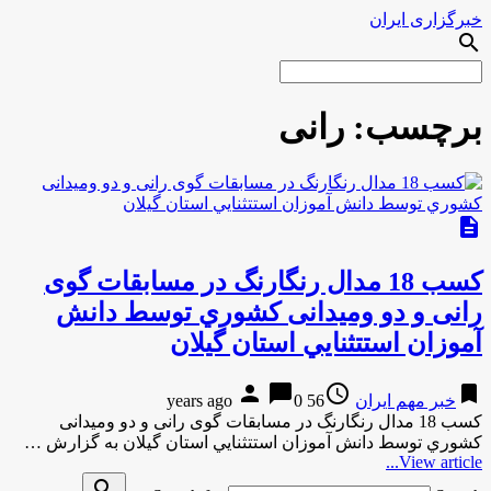
خبرگزاری ایران
search
برچسب:
رانی
description
كسب 18 مدال رنگارنگ در مسابقات گوی
رانی و دو ومیدانی کشوري توسط دانش
آموزان استتثنايي استان گيلان
person
chat_bubble
access_time
bookmark
خبر مهم ایران
56 years ago
0
كسب 18 مدال رنگارنگ در مسابقات گوی رانی و دو ومیدانی
کشوري توسط دانش آموزان استتثنايي استان گيلان به گزارش …
View article...
search