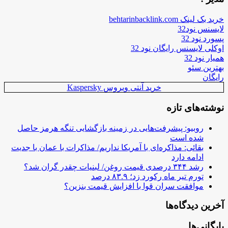
خرید بک لینک behtarinbacklink.com
لایسنس نود32
پسورد نود 32
اوکلی لایسنس رایگان نود 32
همیار نود 32
بهترین سئو
رایگان
خرید آنتی ویروس Kaspersky
نوشته‌های تازه
روبیو: پیشرفت‌هایی در زمینه بازگشایی تنگه هرمز حاصل
شده است
بقائی: مذاکره‌ای با آمریکا نداریم/ مذاکرات با عمان با جدیت
ادامه دارد
رشد ۳۴۴ درصدی قیمت روغن/ لبنیات چقدر گران شد؟
تورم تیر ماه رکورد زد؛ ۸۳.۹ درصد
موافقت سران قوا با افزایش قیمت بنزین؟
آخرین دیدگاه‌ها
بایگانی‌ها