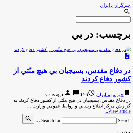
خبرگزاری ایران
search
برچسب:
در بي
description
در دفاع مقدس، بسيجيان بي هيچ منّتي از
كشور دفاع كردند
person
chat_bubble
access_time
bookmark
خبر مهم ایران
56 years ago
0
در دفاع مقدس، بسيجيان بي هيچ منّتي از كشور دفاع كردند به
گزارش مركز اطلاع رساني و روابط عمومي وزارت …
View article...
search
Search for
Search …
مدیر :