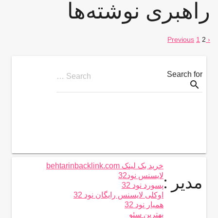
راهبری نوشته‌ها
1
2
‹ Previous
Search for
Search …
search
خرید بک لینک behtarinbacklink.com
لایسنس نود32
مدیر :
پسورد نود 32
اوکلی لایسنس رایگان نود 32
همیار نود 32
بهترین سئو