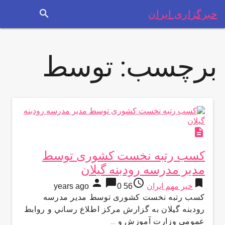
search
خبرگزاری ایران
برچسب:
توسط
description
کسب رتبه نخست کشوری توسط
مدیر مدرسه رودبنه گيلان
person
chat_bubble
access_time
bookmark
خبر مهم ایران
56 years ago
0
کسب رتبه نخست کشوری توسط مدیر مدرسه
رودبنه گيلان به گزارش مركز اطلاع رساني و روابط
عمومي وزارت آموزش و …