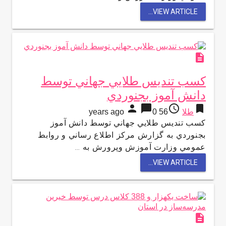
VIEW ARTICLE...
description
كسب تنديس طلايي جهاني توسط
دانش آموز بجنوردي
person
chat_bubble
access_time
bookmark
طلا
56 years ago
0
كسب تنديس طلايي جهاني توسط دانش آموز
بجنوردي به گزارش مركز اطلاع رساني و روابط
عمومي وزارت آموزش وپرورش به …
VIEW ARTICLE...
description