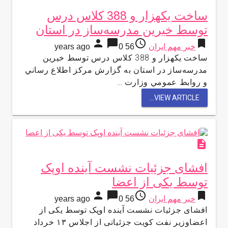
ساخت یک‎هزار و 388 کلاس درس
توسط خیرین مدرسه‌ساز در استان
person
chat_bubble
access_time
bookmark
خبر مهم ایران
56 years ago
0
ساخت یک‎هزار و 388 کلاس درس توسط خیرین
مدرسه‌ساز در استان به گزارش مركز اطلاع رساني
و روابط عمومي وزارت …
VIEW ARTICLE...
description
افشای جزئیات نشست آینده اوپک
توسط یکی از اعضا
person
chat_bubble
access_time
bookmark
خبر مهم ایران
56 years ago
0
افشای جزئیات نشست آینده اوپک توسط یکی از
اعضاوزیر نفت کویت جزئیاتی از اجلاس ۱۳ خرداد