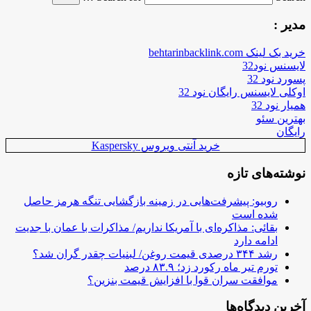
مدیر :
خرید بک لینک behtarinbacklink.com
لایسنس نود32
پسورد نود 32
اوکلی لایسنس رایگان نود 32
همیار نود 32
بهترین سئو
رایگان
خرید آنتی ویروس Kaspersky
نوشته‌های تازه
روبیو: پیشرفت‌هایی در زمینه بازگشایی تنگه هرمز حاصل
شده است
بقائی: مذاکره‌ای با آمریکا نداریم/ مذاکرات با عمان با جدیت
ادامه دارد
رشد ۳۴۴ درصدی قیمت روغن/ لبنیات چقدر گران شد؟
تورم تیر ماه رکورد زد؛ ۸۳.۹ درصد
موافقت سران قوا با افزایش قیمت بنزین؟
آخرین دیدگاه‌ها