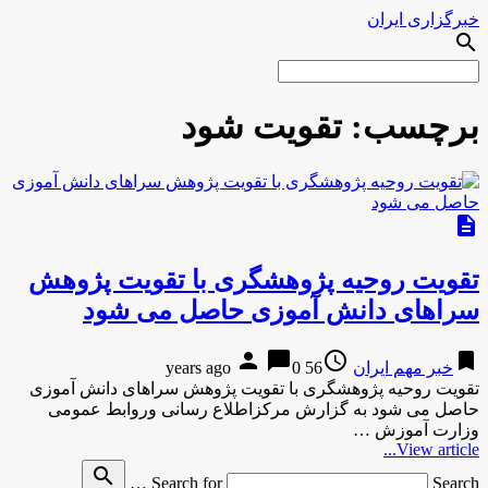
خبرگزاری ایران
search
برچسب:
تقویت شود
description
تقویت روحیه پژوهشگری با تقویت پژوهش
سراهای دانش آموزی حاصل می شود
person
chat_bubble
access_time
bookmark
خبر مهم ایران
56 years ago
0
تقویت روحیه پژوهشگری با تقویت پژوهش سراهای دانش آموزی
حاصل می شود به گزارش مركزاطلاع رسانی وروابط عمومی
وزارت آموزش …
View article...
search
Search for
Search …