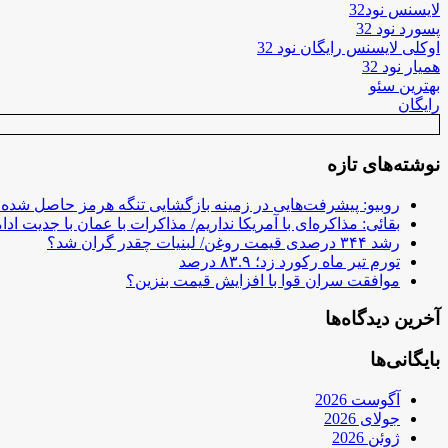
لایسنس نود32
پسورد نود 32
اوکلی لایسنس رایگان نود 32
همیار نود 32
بهترین سئو
رایگان
نوشته‌های تازه
روبیو: پیشرفت‌هایی در زمینه بازگشایی تنگه هرمز حاصل شده
بقائی: مذاکره‌ای با آمریکا نداریم/ مذاکرات با عمان با جدیت ادام
رشد ۳۴۴ درصدی قیمت روغن/ لبنیات چقدر گران شد؟
تورم تیر ماه رکورد زد؛ ۸۳.۹ درصد
موافقت سران قوا با افزایش قیمت بنزین؟
آخرین دیدگاه‌ها
بایگانی‌ها
آگوست 2026
جولای 2026
ژوئن 2026