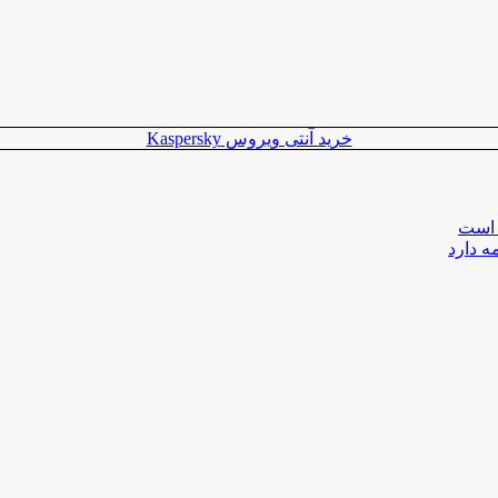
خرید آنتی ویروس Kaspersky
 است
ه دارد