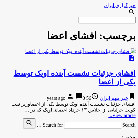
خبرگزاری ایران
search
برچسب:
افشای اعضا
description
افشای جزئیات نشست آینده اوپک توسط
یکی از اعضا
person
chat_bubble
access_time
bookmark
خبر مهم ایران
56 years ago
0
افشای جزئیات نشست آینده اوپک توسط یکی از اعضاوزیر نفت
کویت جزئیاتی از اجلاس ۱۳ خرداد اعضای اوپک که در …
View article...
search
Search for
Search …
مدیر :