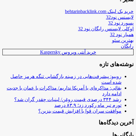
خرید بک لینک behtarinbacklink.com
لایسنس نود32
پسورد نود 32
اوکلی لایسنس رایگان نود 32
همیار نود 32
بهترین سئو
رایگان
خرید آنتی ویروس Kaspersky
نوشته‌های تازه
روبیو: پیشرفت‌هایی در زمینه بازگشایی تنگه هرمز حاصل
شده است
بقائی: مذاکره‌ای با آمریکا نداریم/ مذاکرات با عمان با جدیت
ادامه دارد
رشد ۳۴۴ درصدی قیمت روغن/ لبنیات چقدر گران شد؟
تورم تیر ماه رکورد زد؛ ۸۳.۹ درصد
موافقت سران قوا با افزایش قیمت بنزین؟
آخرین دیدگاه‌ها
بایگانی‌ها