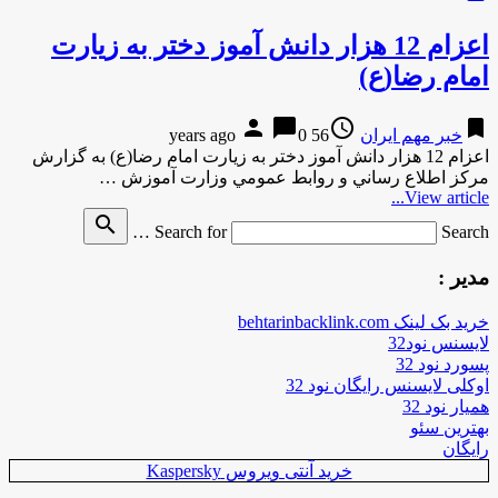
اعزام 12 هزار دانش آموز دختر به زیارت
امام رضا(ع)
person
chat_bubble
access_time
bookmark
خبر مهم ایران
56 years ago
0
اعزام 12 هزار دانش آموز دختر به زیارت امام رضا(ع) به گزارش
مركز اطلاع رساني و روابط عمومي وزارت آموزش …
View article...
search
Search for
Search …
مدیر :
خرید بک لینک behtarinbacklink.com
لایسنس نود32
پسورد نود 32
اوکلی لایسنس رایگان نود 32
همیار نود 32
بهترین سئو
رایگان
خرید آنتی ویروس Kaspersky