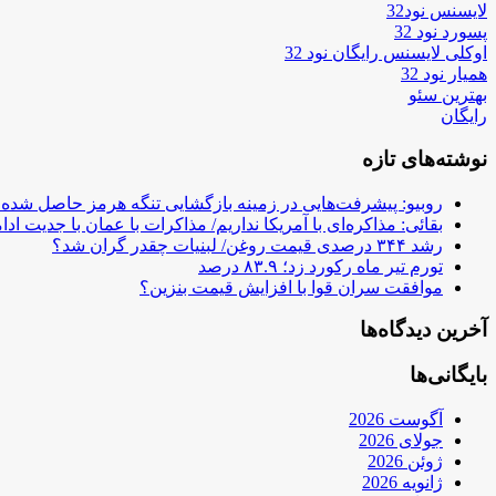
لایسنس نود32
پسورد نود 32
اوکلی لایسنس رایگان نود 32
همیار نود 32
بهترین سئو
رایگان
نوشته‌های تازه
روبیو: پیشرفت‌هایی در زمینه بازگشایی تنگه هرمز حاصل شده
بقائی: مذاکره‌ای با آمریکا نداریم/ مذاکرات با عمان با جدیت ادام
رشد ۳۴۴ درصدی قیمت روغن/ لبنیات چقدر گران شد؟
تورم تیر ماه رکورد زد؛ ۸۳.۹ درصد
موافقت سران قوا با افزایش قیمت بنزین؟
آخرین دیدگاه‌ها
بایگانی‌ها
آگوست 2026
جولای 2026
ژوئن 2026
ژانویه 2026