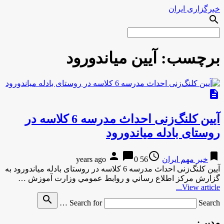
خبرگزاری ایران
search
برچسب:
آیین میاندورود
description
آیین کلنگ‌زنی احداث مدرسه 6 کلاسه در
روستای بادله میاندورود
person
chat_bubble
access_time
bookmark
خبر مهم ایران
56 years ago
0
آیین کلنگ‌زنی احداث مدرسه 6 کلاسه در روستای بادله میاندورود به
گزارش مركز اطلاع رساني و روابط عمومي وزارت آموزش …
View article...
search
Search for
Search …
مدیر :