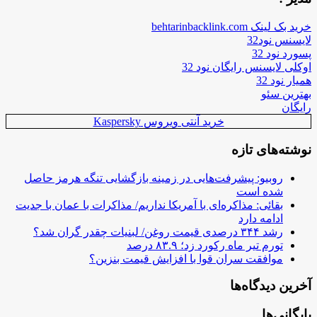
خرید بک لینک behtarinbacklink.com
لایسنس نود32
پسورد نود 32
اوکلی لایسنس رایگان نود 32
همیار نود 32
بهترین سئو
رایگان
خرید آنتی ویروس Kaspersky
نوشته‌های تازه
روبیو: پیشرفت‌هایی در زمینه بازگشایی تنگه هرمز حاصل
شده است
بقائی: مذاکره‌ای با آمریکا نداریم/ مذاکرات با عمان با جدیت
ادامه دارد
رشد ۳۴۴ درصدی قیمت روغن/ لبنیات چقدر گران شد؟
تورم تیر ماه رکورد زد؛ ۸۳.۹ درصد
موافقت سران قوا با افزایش قیمت بنزین؟
آخرین دیدگاه‌ها
بایگانی‌ها