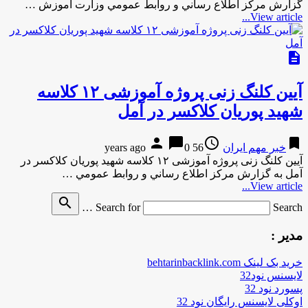
گزارش مركز اطلاع رساني و روابط عمومي وزارت آموزش …
View article...
description
آیین کلنگ زنی پروژه آموزشی ۱۲ کلاسه
شهید پوریان کلاکسر در آمل
person
chat_bubble
access_time
bookmark
خبر مهم ایران
56 years ago
0
آیین کلنگ زنی پروژه آموزشی ۱۲ کلاسه شهید پوریان کلاکسر در
آمل به گزارش مركز اطلاع رساني و روابط عمومي …
View article...
search
Search for
Search …
مدیر :
خرید بک لینک behtarinbacklink.com
لایسنس نود32
پسورد نود 32
اوکلی لایسنس رایگان نود 32