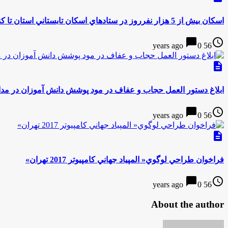
اسكان بيش از 5 هزار نفرروز در ستادهاي اسكان تابستاني استان تا كنون
chat_bubble
access_time
0
56 years ago
description
ابلاغ دستور العمل حجاب و عفاف در مود پوشش دانش آموزان در م
chat_bubble
access_time
0
56 years ago
description
فراخوان طراحي لوگوي« المپياد جهاني كامپيوتر 2017 تهران»
chat_bubble
access_time
0
56 years ago
About the author