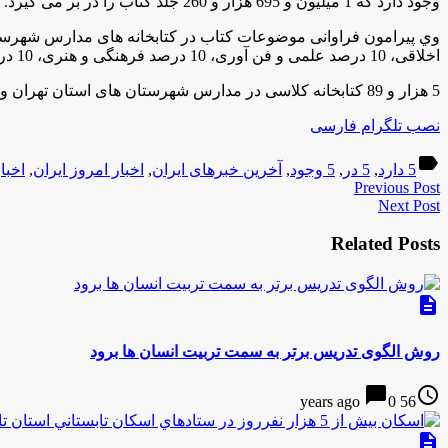
وجود دارد که 1 میلیون و 695 هزار و 260 جلد کتاب را در بر می گیرد.
اخلاقی، 10 درصد علمی و فن آوری، 10 درصد فرهنگی و هنری، 10 درصد ورزشی است و 30 درصد باقی مانده نیز سایر موضوعات را در بر دارد.
5 هزار و 89 کتابخانه کلاسی در مدارس شهرستان های استان تهران وجود دارد
نصب تلگرام فارسی
label
5 دارد
,
5 در
,
5 وجود
,
آخرین خبرهای ایران
,
اخبار امروز ایران
,
اخبا
Previous Post
Next Post
Related Posts
description
روش الگوی تدریس برتر به سمت تربیت انسان ها برود
chat_bubble
access_time
0
56 years ago
description