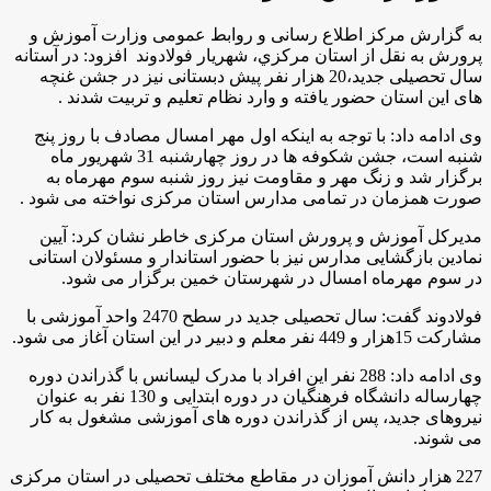
به گزارش مركز اطلاع رسانی و روابط عمومی وزارت آموزش و
پرورش به نقل از استان مركزي، شهریار فولادوند افزود: در آستانه
سال تحصیلی جدید،20 هزار نفر پیش دبستانی نیز در جشن غنچه
های این استان حضور یافته و وارد نظام تعلیم و تربیت شدند .
وی ادامه داد: با توجه به اینکه اول مهر امسال مصادف با روز پنج
شنبه است، جشن شکوفه ها در روز چهارشنبه 31 شهریور ماه
برگزار شد و زنگ مهر و مقاومت نیز روز شنبه سوم مهرماه به
صورت همزمان در تمامی مدارس استان مرکزی نواخته می شود .
مدیرکل آموزش و پرورش استان مرکزی خاطر نشان کرد: آیین
نمادین بازگشایی مدارس نیز با حضور استاندار و مسئولان استانی
در سوم مهرماه امسال در شهرستان خمین برگزار می شود.
فولادوند گفت: سال تحصیلی جدید در سطح 2470 واحد آموزشی با
مشارکت 15هزار و 449 نفر معلم و دبیر در این استان آغاز می شود.
وی ادامه داد: 288 نفر این افراد با مدرک لیسانس با گذراندن دوره
چهارساله دانشگاه فرهنگیان در دوره ابتدایی و 130 نفر به عنوان
نیروهای جدید، پس از گذراندن دوره های آموزشی مشغول به کار
می شوند.
227 هزار دانش آموزان در مقاطع مختلف تحصیلی در استان مرکزی