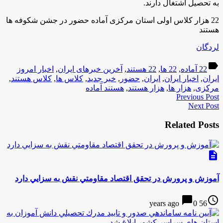
به تحصیل اشتغال دارند.
22 هزار کلاس اولی استان مرکزی آماده حضور در جشن شکوفه ها
هستند
لردگان
label
22 آماده
,
22 ها
,
22 هستند
,
آخرین خبرهای ایران
,
اخبار امروز
ایران
,
اخبار ایران
,
ایران
,
حضور
,
خبر جدید
,
کلاس ها
,
کلاس هستند
,
مرکزی
,
هزار ها
,
هزار هستند
,
هستند آماده
Previous Post
Next Post
Related Posts
description
آموزش و پرورش در تحقق اقتصاد مقاومتي نقش به سزايي دارد
chat_bubble
access_time
0
56 years ago