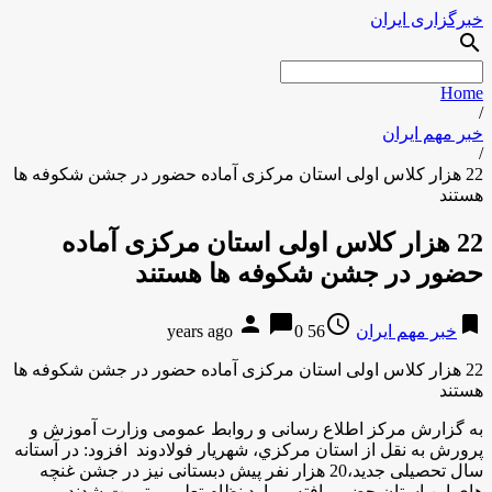
خبرگزاری ایران
search
Home
/
خبر مهم ایران
/
22 هزار کلاس اولی استان مرکزی آماده حضور در جشن شکوفه ها
هستند
22 هزار کلاس اولی استان مرکزی آماده
حضور در جشن شکوفه ها هستند
person
chat_bubble
access_time
bookmark
خبر مهم ایران
56 years ago
0
22 هزار کلاس اولی استان مرکزی آماده حضور در جشن شکوفه ها
هستند
به گزارش مركز اطلاع رسانی و روابط عمومی وزارت آموزش و
پرورش به نقل از استان مركزي، شهریار فولادوند افزود: در آستانه
سال تحصیلی جدید،20 هزار نفر پیش دبستانی نیز در جشن غنچه
های این استان حضور یافته و وارد نظام تعلیم و تربیت شدند .