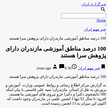
خبرگزاری ایران
search
Home
/
خبر مهم ایران
/
100 درصد مناطق آموزشی مازندران دارای پژوهش سرا هستند
100 درصد مناطق آموزشی مازندران دارای
پژوهش سرا هستند
person
chat_bubble
access_time
bookmark
خبر مهم ایران
56 years ago
0
100 درصد مناطق آموزشی مازندران دارای پژوهش سرا هستند
به گزارش مركز اطلاع رسانی و روابط عمومی وزارت آموزش و
پرورش به نقل از استان مازندران؛ سید علی قاسمی با بیان اینکه
500 دانشجوی دکترا و دکترا جزو نیروی های آموزشی ما هستند،
افزود: تا سال 92 تنها 3 انجمن علمی در مازندران وجود داشت که
اکنون این میزان به 13 انجمن رسیده است.