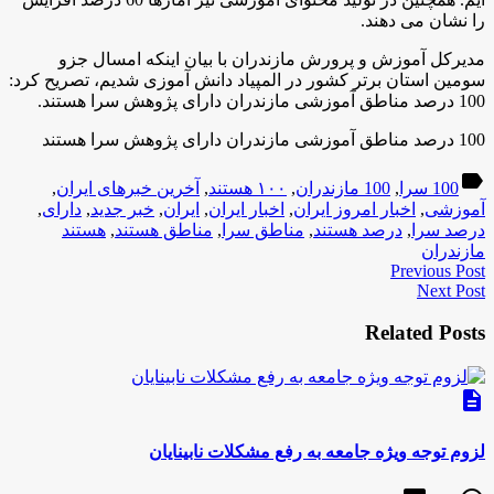
را نشان می دهند.
مديركل آموزش و پرورش مازندران با بیان اینکه امسال جزو
سومین استان برتر کشور در المپیاد دانش آموزی شدیم، تصریح کرد:
100 درصد مناطق آموزشی مازندران دارای پژوهش سرا هستند.
100 درصد مناطق آموزشی مازندران دارای پژوهش سرا هستند
label
100 سرا
,
100 مازندران
,
۱۰۰ هستند
,
آخرین خبرهای ایران
,
آموزشی
,
اخبار امروز ایران
,
اخبار ایران
,
ایران
,
خبر جدید
,
دارای
,
درصد سرا
,
درصد هستند
,
مناطق سرا
,
مناطق هستند
,
هستند
مازندران
Previous Post
Next Post
Related Posts
description
لزوم توجه ویژه جامعه به رفع مشکلات نابینایان