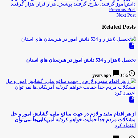
دانش‌آموز گرفتند
,
طرح
,
گرفتند پوشش
,
هزار قرار
,
هزار گرفتند
Previous Post
Next Post
Related Posts
description
تحصيل 8 هزار و 534 دانش آموز در هنرستان هاي استان
chat_bubble
access_time
0
56 years ago
description
از هر اقدام مفید و لازم در جهت منافع ملی، گشایش امور و حل
مشکلات مردم جداً حمایت خواهم کرد/به آمریکایی‌ها نمی‌توان
اعتماد کرد