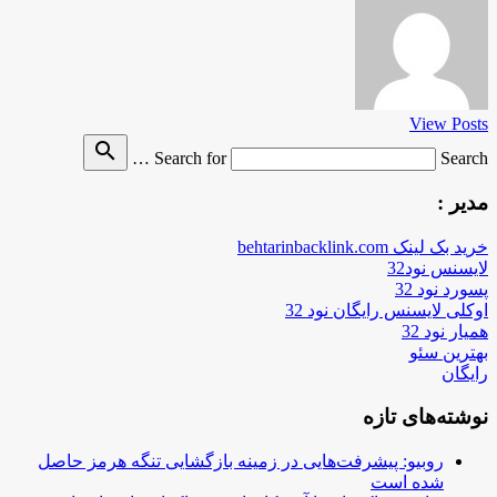
View Posts
search
Search for
Search …
مدیر :
خرید بک لینک behtarinbacklink.com
لایسنس نود32
پسورد نود 32
اوکلی لایسنس رایگان نود 32
همیار نود 32
بهترین سئو
رایگان
نوشته‌های تازه
روبیو: پیشرفت‌هایی در زمینه بازگشایی تنگه هرمز حاصل
شده است