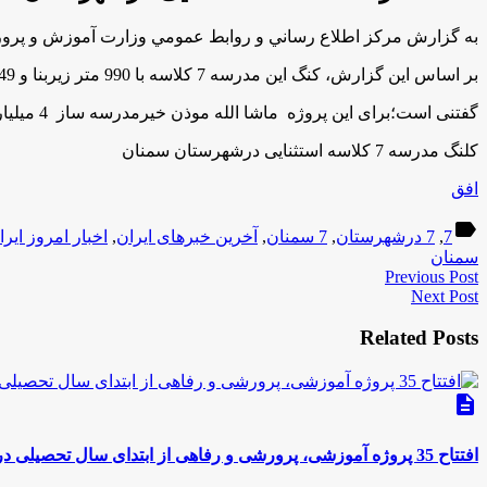
به گزارش مركز اطلاع رساني و روابط عمومي وزارت آموزش و پرور
بر اساس اين گزارش، کنگ این مدرسه 7 کلاسه با 990 متر زیربنا و 1249 متر مربع محوطه وحدود طول 131 متر دیوار کشی به زمین زده شد.
گفتنی است؛برای این پروژه ماشا الله موذن خیرمدرسه ساز 4 میلیارد ریال تعهد کرده است وکل اعتبار پیش بینی شده تا تکمیل پروژه 12 میلیارد اعتبار می باشد.
کلنگ مدرسه 7 کلاسه استثنایی درشهرستان سمنان
افق
label
7
,
7 درشهرستان
,
7 سمنان
,
آخرین خبرهای ایران
,
اخبار امروز ایرا
سمنان
Previous Post
Next Post
Related Posts
description
افتتاح 35 پروژه آموزشی، پرورشی و رفاهی از ابتدای سال تحصیلی در استان