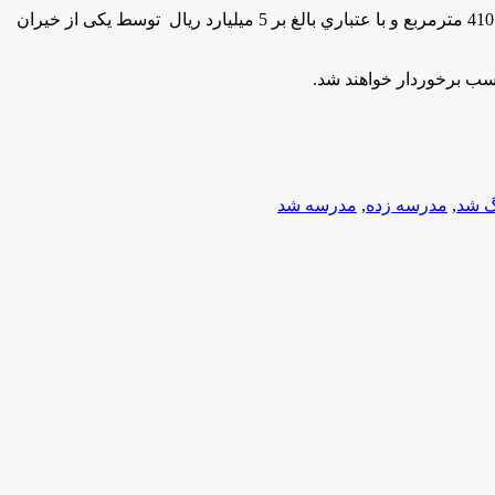
به گزارش مركز اطلاع رساني و روابط عمومي وزارت آموزش و پرورش به نقل از استان كرمان، این واحد آموزشی شش کلاسه با زیربنای 410 مترمربع و با عتباري بالغ بر 5 میلیارد ریال توسط یکی از خیران
گ شد
,
مدرسه زده
,
مدرسه شد