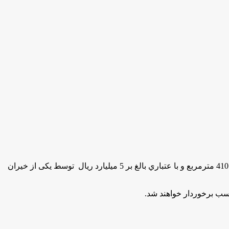
به گزارش مركز اطلاع رساني و روابط عمومي وزارت آموزش و پرورش به نقل از استان كرمان، این واحد آموزشی شش کلاسه با زیربنای 410 مترمربع و با عتباري بالغ بر 5 میلیارد ریال توسط یکی از خیران