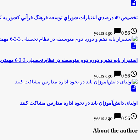
description
تخصيص 49 درصدي اعتبارات شوراي توسعه فرهنگ قرآني كشور به كميسيون توسعه آموزش عمومي قرآن
chat_bubble
access_time
0
56 years ago
description
استقرار پایه دهم و دوره دوم متوسطه در نظام تحصیلی 3-3-6 مهمترین برنامه معاونت متوسطه در دولت یازدهم است
chat_bubble
access_time
0
56 years ago
description
اولیای دانش‌آموزان باید در نحوه اداره مدارس مشاکت کنند
chat_bubble
access_time
0
56 years ago
About the author