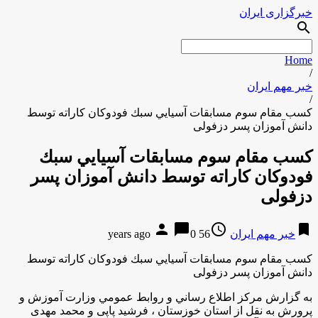
خبرگزاری ایران
search
Home
/
خبر مهم ایران
/
کسب مقام سوم مسابقات آسيايي سبك فودوكان كاراته توسط
دانش آموزان پسر دزفولی
کسب مقام سوم مسابقات آسيايي سبك
فودوكان كاراته توسط دانش آموزان پسر
دزفولی
person
chat_bubble
access_time
bookmark
خبر مهم ایران
56 years ago
0
کسب مقام سوم مسابقات آسيايي سبك فودوكان كاراته توسط
دانش آموزان پسر دزفولی
به گزارش مركز اطلاع رساني و روابط عمومي وزارت آموزش و
پرورش به نقل از استان خوزستان ، فرشید پاپی و محمد مهدی