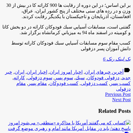
بر اين اساس؛ در این دوره از رقابت ها 900 کاراته کا در بیش از 30
وزن و در رده های سنی مختلف از پنج کشور ایران، عراق،
افغانستان، آذربایجان و تاجیکستان با یکدیگر رقابت کردند.
گفتنی است، مسابقات آسيايي سبك فودوكان كاراته در دو بخش کاتا
و کومیته در اسفند ماه 94 به ميزباني كرمانشاه برگزار شد.
کسب مقام سوم مسابقات آسيايي سبك فودوكان كاراته توسط
دانش آموزان پسر دزفولی
بک لینک رنک 6
label
آخرین خبرهای ایران
,
اخبار امروز ایران
,
اخبار ایران
,
ایران
,
خبر
جدید
,
دزفولی فودوكان
,
سبك
,
سوم پسر
,
سوم دزفولی
,
كاراته
,
کسب پسر
,
کسب دزفولی
,
کسب فودوكان
,
مقام پسر
,
مقام
دزفولی
Previous Post
Next Post
Related Posts