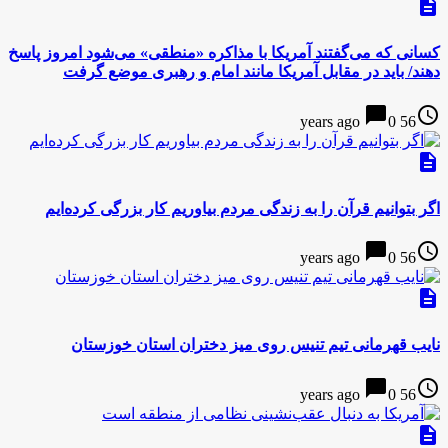
description
کسانی که می‌گفتند آمریکا با مذاکره «منطقی» می‌شود امروز پاسخ
دهند/ باید در مقابل آمریکا مانند امام و رهبری موضع گرفت
chat_bubble
access_time
0
56 years ago
description
اگر بتوانیم قرآن را به زندگی مردم بیاوریم کار بزرگی کرده‌ایم
chat_bubble
access_time
0
56 years ago
description
نايب قهرمانی تیم تنیس روی میز دختران استان خوزستان
chat_bubble
access_time
0
56 years ago
description