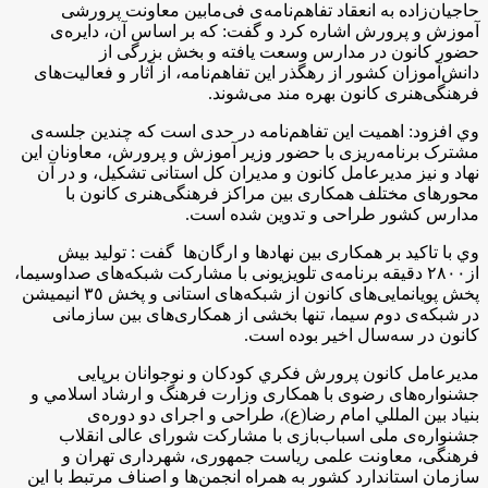
حاجیان‌زاده به انعقاد تفاهم‌نامه‌ی فی‌مابین معاونت پرورشی
آموزش و پرورش اشاره کرد و گفت: که بر اساس آن، دایره‌ی
حضور کانون در مدارس وسعت یافته و بخش بزرگی از
دانش‌آموزان کشور از رهگذر این تفاهم‌نامه، از آثار و فعالیت‌های
فرهنگی‌هنری کانون بهره مند می‌شوند.
وي افزود: اهمیت این تفاهم‌نامه در حدی است که چندین جلسه‌ی
مشترک برنامه‌ریزی با حضور وزیر آموزش و پرورش، معاونان این
نهاد و نیز مدیرعامل کانون و مدیران کل استانی تشکیل، و در آن
محورهای مختلف همکاری بین مراکز فرهنگی‌هنری کانون با
مدارس کشور طراحی و تدوین شده است.
وي با تاكيد بر همکاری بین نهادها و ارگان‌ها گفت : توليد بیش
از٢٨٠٠ دقيقه برنامه‌ی تلویزيونی با مشاركت شبکه‌های صداوسیما،
پخش پویانمایی‌های کانون از شبکه‌های استانی و پخش ٣٥ انيميشن
در شبکه‌‌ی دوم سیما، تنها بخشی از همکاری‌های بین سازمانی
کانون در سه‌سال اخیر بوده است.
مديرعامل كانون پرورش فكري كودكان و نوجوانان برپایی
جشنواره‌های رضوی با همکاری وزارت فرهنگ و ارشاد اسلامي و
بنیاد بين المللي امام رضا(ع)، طراحی و اجرای دو دوره‌ی
جشنواره‌ی ملی اسباب‌بازی با مشارکت شورای عالی انقلاب
فرهنگی، معاونت علمی ریاست جمهوری، شهرداری تهران و
سازمان استاندارد کشور به همراه انجمن‌ها و اصناف مرتبط با این