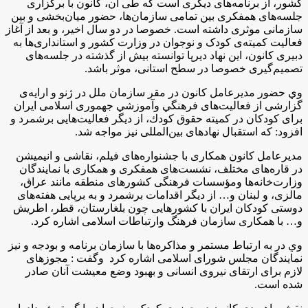
کشور، از برنامه‌های دیگری است که طی آن، کانون با برگزاری
جلسه‌های همفکری بین تمامی سازمان‌ها، حضور میان‌بخشی و بین
سازمانی موثری داشته است. خصوصا در دو سال اخیر، و بعد از آغاز
فعالیت کمیته‌ی کودک و نوجوان در وزارت کشور و استانداری‌ها به
دبیری کانون، این نهاد دیرپا توانسته بیش از گذشته در جلسه‌های
تصمیم‌‌گیری خصوصا در سطح استانی، موثر باشد.
وي حضور مدیرعامل کانون در مقر سازمان ملل در ژنو و ارایه‌ی
گزارشی از فعالیت‌های فرهنگي وآموزشي جهموری اسلامی ایران
برای کودکان در كميته حقوق كودك، از دیگر فعالیت‌هایی برشمرد و
افزود: كه استقبال نهادهای بین‌المللی نیز مواجه شد.
مديرعامل كانون همکاری با جشنواره‌های فیلم، نقاشی و انیمیشن
در قاره‌های مختلف، نشست‌های همفکری و همکاری با نمایندگان
وزارت‌خانه‌ها ومؤسسات فرهنگی کشورهای منطقه مانند عراق،
مالزی، و لبنان و… از دیگر اقدامات برشمرد و به برپایی هفته‌های
دوستی کودکان ایران با کشورهایی چون بلغارستان، قطر، اطریش
و… با همکاری سازمان فرهنگ وارتباطات اسلامی اشاره كرد.
وي در به ارتباط مستمر و مذاکره‌ها با سازمان برنامه‌ و بودجه و نیز
نمایندگان مجلس شورای اسلامی اشاره کرد وگفت : مجوزهای
لازم برای ارتقای نیروی انسانی و بهبود وضع معیشت آنان صادر
شده است.