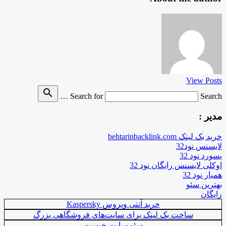
View Posts
search
Search for
Search …
مدیر :
خرید بک لینک behtarinbacklink.com
لایسنس نود32
پسورد نود 32
اوکلی لایسنس رایگان نود 32
همیار نود 32
بهترین سئو
رایگان
خرید آنتی ویروس Kaspersky
ساخت بک لینک برای سایت‌های فروشگاهی بزرگ
سئو سایت چیست