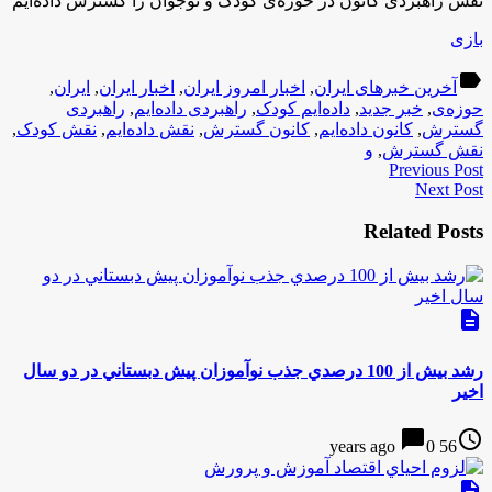
نقش راهبردی کانون در حوزه‌ی کودک و نوجوان را گسترش داده‌ایم
بازی
label
آخرین خبرهای ایران
,
اخبار امروز ایران
,
اخبار ایران
,
ایران
,
حوزه‌ی
,
خبر جدید
,
داده‌ایم کودک
,
راهبردی داده‌ایم
,
راهبردی
گسترش
,
کانون داده‌ایم
,
کانون گسترش
,
نقش داده‌ایم
,
نقش کودک
,
نقش گسترش
,
و
Previous Post
Next Post
Related Posts
description
رشد بيش از 100 درصدي جذب نوآموزان پيش دبستاني در دو سال
اخير
chat_bubble
access_time
0
56 years ago
description