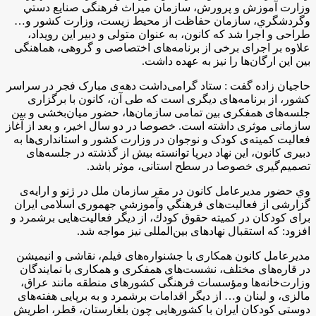
وزارت آموزش و پرورش، سازمان میراث فرهنگی صنايع دستي
وگردشگري، سازمان حفاظت از محیط زیست، وزارت کشور و…
طراحی و اجرا شد که کانون، به عنوان متولی و دبیر این رویداد،
علاوه بر اجرای برخی از برنامه‌های اختصاصی و گروهی، هماهنگی
بین این ارگان‌ها را نیز به عهده داشت.
حاجيان زاده گفت : ستاد گرامی‌داشت دهه‌ی مبارک فجر در سراسر
کشور، از برنامه‌های دیگری است که طی آن، کانون با برگزاری
جلسه‌های همفکری بین تمامی سازمان‌ها، حضور میان‌بخشی و بین
سازمانی موثری داشته است. خصوصا در دو سال اخیر، و بعد از آغاز
فعالیت کمیته‌ی کودک و نوجوان در وزارت کشور و استانداری‌ها به
دبیری کانون، این نهاد دیرپا توانسته بیش از گذشته در جلسه‌های
تصمیم‌‌گیری خصوصا در سطح استانی، موثر باشد.
وي حضور مدیرعامل کانون در مقر سازمان ملل در ژنو و ارایه‌ی
گزارشی از فعالیت‌های فرهنگي وآموزشي جهموری اسلامی ایران
برای کودکان در كميته حقوق كودك، از دیگر فعالیت‌هایی برشمرد و
افزود: كه استقبال نهادهای بین‌المللی نیز مواجه شد.
مديرعامل كانون همکاری با جشنواره‌های فیلم، نقاشی و انیمیشن
در قاره‌های مختلف، نشست‌های همفکری و همکاری با نمایندگان
وزارت‌خانه‌ها ومؤسسات فرهنگی کشورهای منطقه مانند عراق،
مالزی، و لبنان و… از دیگر اقدامات برشمرد و به برپایی هفته‌های
دوستی کودکان ایران با کشورهایی چون بلغارستان، قطر، اطریش