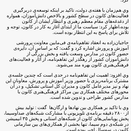
وي هم‌زمان با هفته‌ی دولت، تاكيد بر اينكه توسعه‌ی دربرگیری
فعالیت‌های کانون در سطح کشور و بالاخص دانش‌آموزان، همواره
از دغدغه‌های مقام معظم رهبری و انتظار ایشان از کانون
بوده،اظهار كرد: سیاست ما از ابتدای آغاز به کار در کانون، توجه و
تلاش برای پاسخ به این انتظار بوده است.
حاجیان‌زاده به انعقاد تفاهم‌نامه‌ی فی‌مابین معاونت پرورشی
آموزش و پرورش اشاره کرد و گفت: که بر اساس آن، دایره‌ی
حضور کانون در مدارس وسعت یافته و بخش بزرگی از
دانش‌آموزان کشور از رهگذر این تفاهم‌نامه، از آثار و فعالیت‌های
فرهنگی‌هنری کانون بهره مند می‌شوند.
وي افزود: اهمیت این تفاهم‌نامه در حدی است که چندین جلسه‌ی
مشترک برنامه‌ریزی با حضور وزیر آموزش و پرورش، معاونان این
نهاد و نیز مدیرعامل کانون و مدیران کل استانی تشکیل، و در آن
محورهای مختلف همکاری بین مراکز فرهنگی‌هنری کانون با
مدارس کشور طراحی و تدوین شده است.
وي با تاكيد بر همکاری بین نهادها و ارگان‌ها گفت : توليد بیش
از٢٨٠٠ دقيقه برنامه‌ی تلویزيونی با مشاركت شبکه‌های صداوسیما،
پخش پویانمایی‌های کانون از شبکه‌های استانی و پخش ٣٥ انيميشن
در شبکه‌‌ی دوم سیما، تنها بخشی از همکاری‌های بین سازمانی
کانون در سه‌سال اخیر بوده است.