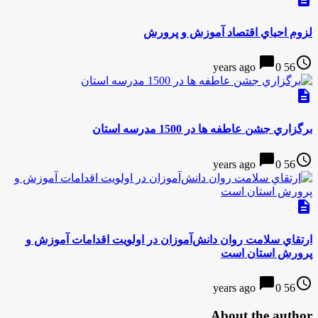
لزوم احیاي اقتصاد آموزش و پرورش
chat_bubble
access_time
0
56 years ago
description
برگزاري جشن عاطفه ها در 1500 مدرسه استان
chat_bubble
access_time
0
56 years ago
description
ارتقاي سلامت روان دانش‌آموزان در اولويت اقدامات آموزش و
پرورش استان است
chat_bubble
access_time
0
56 years ago
About the author