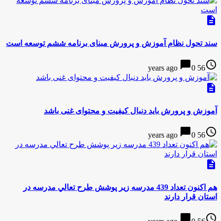
description
سند تحول نظام آموزش و پرورش مبنای برنامه ششم توسعه است
chat_bubble
access_time
0
56 years ago
description
آموزش و پرورش باید دنبال کیفیت و محتوای غنی باشد
chat_bubble
access_time
0
56 years ago
description
هم اکنون تعداد 439 مدرسه زير پوشش طرح تعالي مدرسه در
استان قرار دارند
chat_bubble
access_time