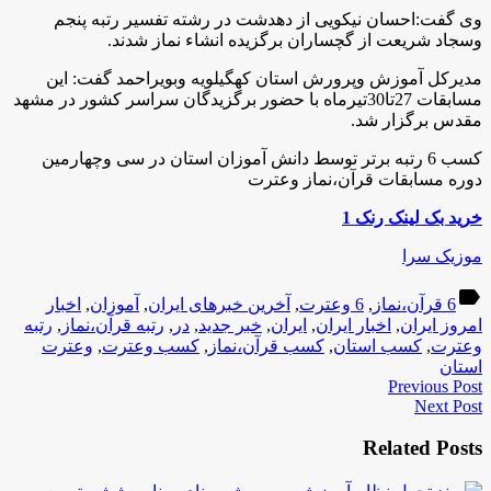
وی گفت:احسان نیکویی از دهدشت در رشته تفسیر رتبه پنجم
وسجاد شریعت از گچساران برگزیده انشاء نماز شدند.
مدیرکل آموزش وپرورش استان کهگیلویه وبویراحمد گفت: این
مسابقات 27تا30تیرماه با حضور برگزیدگان سراسر کشور در مشهد
مقدس برگزار شد.
كسب 6 رتبه برتر توسط دانش آموزان استان در سی وچهارمین
دوره مسابقات قرآن،نماز وعترت
خرید بک لینک رنک 1
موزیک سرا
label
6 قرآن،نماز
,
6 وعترت
,
آخرین خبرهای ایران
,
آموزان
,
اخبار
امروز ایران
,
اخبار ایران
,
ایران
,
خبر جدید
,
در
,
رتبه قرآن،نماز
,
رتبه
وعترت
,
كسب استان
,
كسب قرآن،نماز
,
كسب وعترت
,
وعترت
استان
Previous Post
Next Post
Related Posts