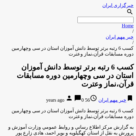
خبرگزاری ایران
search
Home
/
خبر مهم ایران
/
كسب 6 رتبه برتر توسط دانش آموزان استان در سی وچهارمین
دوره مسابقات قرآن،نماز وعترت
كسب 6 رتبه برتر توسط دانش آموزان
استان در سی وچهارمین دوره مسابقات
قرآن،نماز وعترت
person
chat_bubble
access_time
bookmark
خبر مهم ایران
56 years ago
0
كسب 6 رتبه برتر توسط دانش آموزان استان در سی وچهارمین
دوره مسابقات قرآن،نماز وعترت
به گزارش مركز اطلاع رساني و روابط عمومي وزارت آموزش و
پرورش به نقل از استان كهگيلويه و بوير احمد، هادی زارع پور