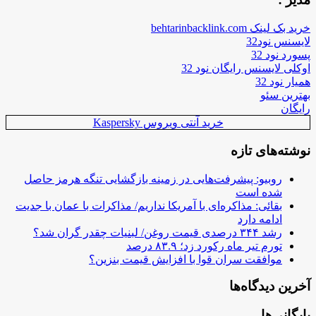
خرید بک لینک behtarinbacklink.com
لایسنس نود32
پسورد نود 32
اوکلی لایسنس رایگان نود 32
همیار نود 32
بهترین سئو
رایگان
خرید آنتی ویروس Kaspersky
نوشته‌های تازه
روبیو: پیشرفت‌هایی در زمینه بازگشایی تنگه هرمز حاصل
شده است
بقائی: مذاکره‌ای با آمریکا نداریم/ مذاکرات با عمان با جدیت
ادامه دارد
رشد ۳۴۴ درصدی قیمت روغن/ لبنیات چقدر گران شد؟
تورم تیر ماه رکورد زد؛ ۸۳.۹ درصد
موافقت سران قوا با افزایش قیمت بنزین؟
آخرین دیدگاه‌ها
بایگانی‌ها