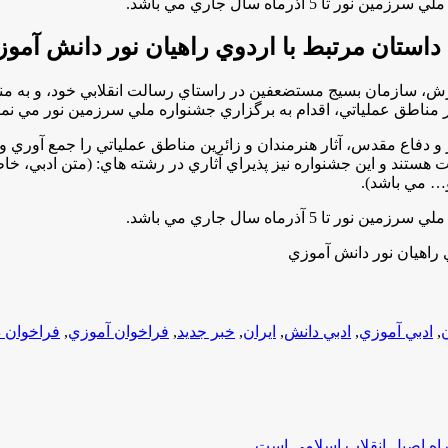
ذرماه سال جاري مي باشد.
 داستان مرتبط با اردوي راهيان نور دانش آمو
سازمان بسيج مستضعفين در راستاي رسالت انقلابي خود، و به منظور
 مناطق عملياتي، اقدام به برگزاري جشنواره ملي سرزمين نور مي نماي
فاع مقدس، آثار هنرمندان و زائرين مناطق عملياتي را جمع آوري و در ب
ستند و اين جشنواره نيز پذيراي آثاري در رشته هاي: (متن ادبي، خاطر
و… مي باشد).
ذرماه سال جاري مي باشد.
 راهيان نور دانش آموزي
ن
,
ادبي آموزي
,
ادبي دانش
,
ایران
,
خبر جدید
,
فراخوان آموزي
,
فراخوان 