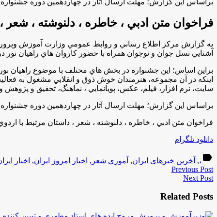
براساس اين گزارش؛ مهلت ارسال آثار در چهاردهمين دوره جشنواره ملي سرزمين نور تا 5 آ
فراخوان متن ادبي ، خاطره ، دلنوشته ، شعر ،
به گزارش مركز اطلاع رساني و روابط عمومي وزارت آموزش وپرورش، 
آشنايي نسل جوان و نوجوان همراه با حضور كاروان هاي راهيان نور در
براين اساس؛ اين جشنواره در بخش هاي مختلف با موضوع راهيان نور و د
اينكه در آن مجموعه، هنرمندان خوش ذوق و انقلابي مشغول به فعاليت ه
سايت، نرم افزار، فيلم، عكس، پويانمايي ، نماهنگ، تحقيق و پژوهش 
براساس اين گزارش؛ مهلت ارسال آثار در چهاردهمين دوره جشنواره ملي سرزمين نور تا 5 آ
فراخوان متن ادبي ، خاطره ، دلنوشته ، شعر ، داستان مرتبط با اردوي
دانلود تلگرام
label
،
,
آخرین خبرهای ایران
,
آموزي شعر
,
اخبار امروز ایران
,
اخبار ایرا
Previous Post
Next Post
Related Posts