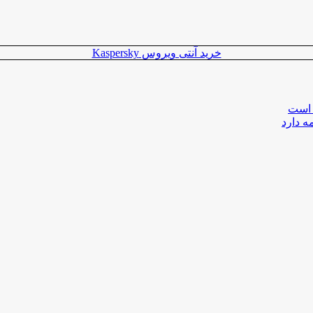
خرید آنتی ویروس Kaspersky
 است
ه دارد