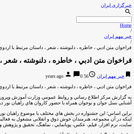
خبرگزاری ایران
search
Home
/
خبر مهم ایران
/
فراخوان متن ادبي ، خاطره ، دلنوشته ، شعر ، داستان مرتبط با اردوي
فراخوان متن ادبي ، خاطره ، دلنوشته ، شعر ،
person
chat_bubble
access_time
bookmark
خبر مهم ایران
56 years ago
0
فراخوان متن ادبي ، خاطره ، دلنوشته ، شعر ، داستان مرتبط با اردوي
به گزارش مركز اطلاع رساني و روابط عمومي وزارت آموزش وپرورش، 
آشنايي نسل جوان و نوجوان همراه با حضور كاروان هاي راهيان نور در
براين اساس؛ اين جشنواره در بخش هاي مختلف با موضوع راهيان نور و د
اينكه در آن مجموعه، هنرمندان خوش ذوق و انقلابي مشغول به فعاليت ه
سايت، نرم افزار، فيلم، عكس، پويانمايي ، نماهنگ، تحقيق و پژوهش 