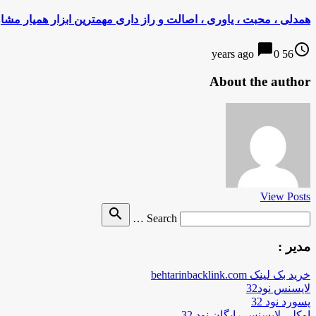
همدلی ، محبت ، یاوری ، اصالت و راز داری مهمترین ابزار همیار مش
chat_bubble
access_time
0
56 years ago
About the author
View Posts
Search
search
Search …
for
مدیر :
خرید بک لینک behtarinbacklink.com
لایسنس نود32
پسورد نود 32
اوکلی لایسنس رایگان نود 32