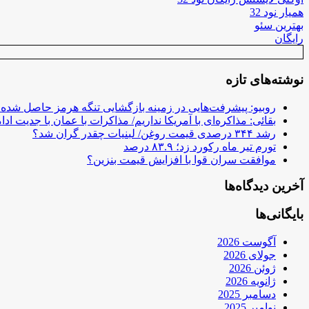
همیار نود 32
بهترین سئو
رایگان
نوشته‌های تازه
روبیو: پیشرفت‌هایی در زمینه بازگشایی تنگه هرمز حاصل شده
بقائی: مذاکره‌ای با آمریکا نداریم/ مذاکرات با عمان با جدیت ادام
رشد ۳۴۴ درصدی قیمت روغن/ لبنیات چقدر گران شد؟
تورم تیر ماه رکورد زد؛ ۸۳.۹ درصد
موافقت سران قوا با افزایش قیمت بنزین؟
آخرین دیدگاه‌ها
بایگانی‌ها
آگوست 2026
جولای 2026
ژوئن 2026
ژانویه 2026
دسامبر 2025
نوامبر 2025