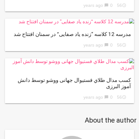
0
56 years ago
chat_bubble
access_time
مدرسه 12 کلاسه “زنده‌ یاد صفایی” در سمنان افتتاح شد
0
56 years ago
chat_bubble
access_time
كسب مدال طلاي فستیوال جهانی ووشو توسط دانش
آموز البرزی
0
56 years ago
chat_bubble
access_time
About the author