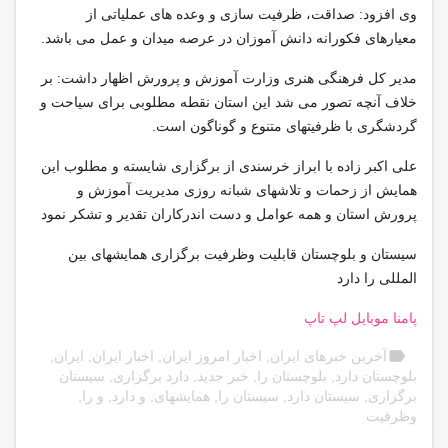
وی افزود: صداقت، ظرفیت سازی و وعده های عملیاتی از
معیارهای فکورانه دانش آموزان در عرصه میدان و عمل می باشد.
مدیر کل فرهنگی هنری وزارت آموزش و پرورش اظهار داشت: بر
خلاف آنچه تصور می شد این استان نقطه مطلوبی برای سیاحت و
گردشگری با ظرفیتهای متنوع و گوناگون است.
علی اکبر زاده با ابراز خرسندی از برگزاری شایسته و مطلوب این
همایش از زحمات و تلاشهای شبانه روزی مدیریت آموزش و
پرورش استان و همه عوامل و دست اندرکاران تقدیر و تشکر نمود
سیستان و بلوچستان قابلیت وظرفیت برگزاری همایشهای بین
المللی را دارد
پامنا موبایل لپ تاپ
label
آخرین خبرهای ایران
,
اخبار امروز ایران
,
اخبار ایران
,
ایران
,
بلوچستان دارد
,
بلوچستان را
,
خبر جدید
,
دارد برگزاری
,
سیستان
برگزاری
,
سیستان دارد
,
سیستان را
,
همایشهای
,
و دارد
,
و را
,
وظرفیت