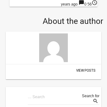
chat_bubble
access_time
0
56 years ago
About the author
VIEW POSTS
Search for
Search …
search