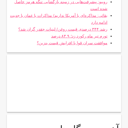
روبیو: پیشرفت‌هایی در زمینه بازگشایی تنگه هرمز حاصل
شده است
بقائی: مذاکره‌ای با آمریکا نداریم/ مذاکرات با عمان با جدیت
ادامه دارد
رشد ۳۴۴ درصدی قیمت روغن/ لبنیات چقدر گران شد؟
تورم تیر ماه رکورد زد؛ ۸۳.۹ درصد
موافقت سران قوا با افزایش قیمت بنزین؟