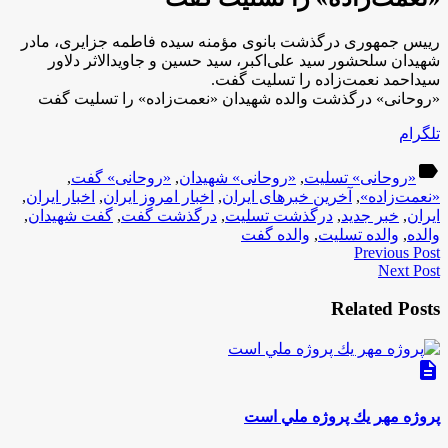
رییس جمهوری درگذشت بانوی مؤمنه سیده فاطمه جزایری، مادر
شهیدان سلحشور سید علی‌اکبر، سید حسین و جاویدالاثر دلاور
سیداحمد نعمت‌زاده را تسلیت گفت.
«روحانی» درگذشت والده شهیدان «نعمت‌زاده» را تسلیت گفت
تلگرام
label
«روحانی» تسلیت
,
«روحانی» شهیدان
,
«روحانی» گفت
,
«نعمت‌زاده»
,
آخرین خبرهای ایران
,
اخبار امروز ایران
,
اخبار ایران
,
ایران
,
خبر جدید
,
درگذشت تسلیت
,
درگذشت گفت
,
گفت شهیدان
,
والده
,
والده تسلیت
,
والده گفت
Previous Post
Next Post
Related Posts
description
پروژه مهر يك پروژه ملي است