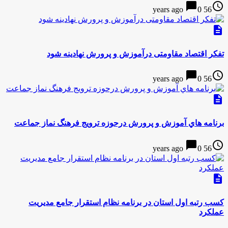
chat_bubble
access_time
0
56 years ago
description
تفکر اقتصاد مقاومتی درآموزش و پرورش نهادينه شود
chat_bubble
access_time
0
56 years ago
description
برنامه هاي آموزش و پرورش درحوزه ترويج فرهنگ نماز جماعت
chat_bubble
access_time
0
56 years ago
description
کسب رتبه اول استان در برنامه نظام استقرار جامع مدیریت
عملکرد