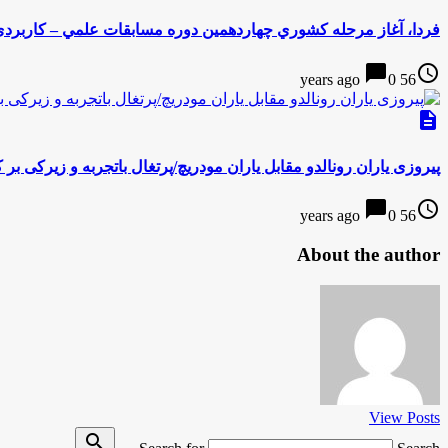
فردا، آغاز مرحله كشوري چهاردهمين دوره مسابقات علمي – كاربردي
chat_bubble
access_time
0
56 years ago
description
پیروزی یاران رونالدو مقابل یاران مودریچ/پرتغال باتجربه و زیرکی بر
chat_bubble
access_time
0
56 years ago
About the author
View Posts
search