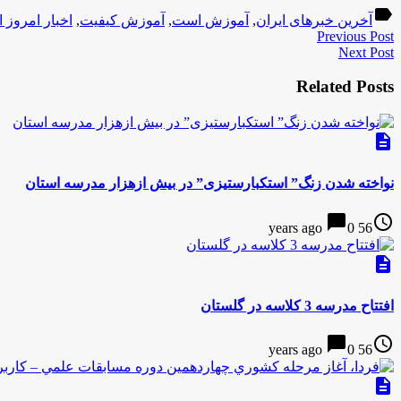
label
آخرین خبرهای ایران
,
آموزش است
,
آموزش كيفيت
,
اخبار امروز ا
Previous Post
Next Post
Related Posts
description
نواخته شدن زنگ” استکبارستیزی” در بیش ازهزار مدرسه استان
chat_bubble
access_time
0
56 years ago
description
افتتاح مدرسه 3 كلاسه در گلستان
chat_bubble
access_time
0
56 years ago
description