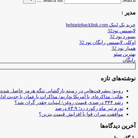
Search for
Search …
مدیر :
خرید بک لینک behtarinbacklink.com
لایسنس نود32
پسورد نود 32
اوکلی لایسنس رایگان نود 32
همیار نود 32
بهترین سئو
رایگان
نوشته‌های تازه
روبیو: پیشرفت‌هایی در زمینه بازگشایی تنگه هرمز حاصل شده
بقائی: مذاکره‌ای با آمریکا نداریم/ مذاکرات با عمان با جدیت ادام
رشد ۳۴۴ درصدی قیمت روغن/ لبنیات چقدر گران شد؟
تورم تیر ماه رکورد زد؛ ۸۳.۹ درصد
موافقت سران قوا با افزایش قیمت بنزین؟
آخرین دیدگاه‌ها