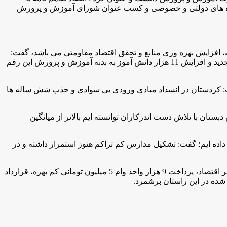
 زمین و ساختمان و اخذ 6 میلیارد تومان کمک مستقیم از دستگاه های دولتی و خصوصی و کسب عنوان شورای آموزش و پرورش
ه، افزایش بهره وری منابع و تحقق اقتصاد مقاومتی می باشد، گفت:
در سال 91 بیش از 21 هزار ساعت اضافه تدریس وجود داشت که در سال 94 علی رغم خروج هزار و 300نفر از سیستم، عدم ورود نیروهای جدید و افزایش 11 هزار دانش آموز به بدنه آموزش و پرورش این رقم
فت: کردستان در انسداد مبادی ورودی بی سوادی و جذب شش ساله ها
ان با تلاش دست اندرکاران توانسته ایم بالاتر از میانگین
 داده ایم؛ گفت: تشکیل مدارس کم تراکم هنوز استمرار داشته و در
وی توجه به رفاه و منزلت فرهنگیان استان را از دیگر برنامه های آموزش و پرورش استان عنوان کرد و انعقاد قرارداد با بانک های ملی و مهر اقتصاد، پرداخت 9 هزار واحد وام 5 میلیون تومانی کم بهره، قرارداد
 شده در این راستان برشمرد.