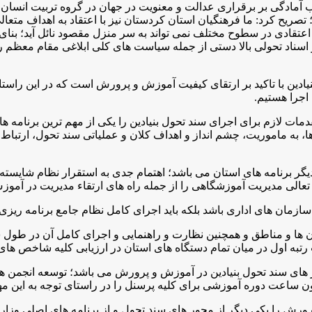
ب آمادگی بر برقراری عدالت و معنویت در جهان در گروه تربیت انسان 
یح کرد: ما فرهنگیان استان کردستان نیز با اعتقاد به اهداف متعالی
عتقادی در سطوح مختلف نمی تواند به سر منزل مقصود نائل آید؛ بنای 
و اسناد تحولی بالا دستی از جمله سیاست های کلی ابلاغی مقام معظ
دین با تاکید بر ارتقای کیفیت آموزش و پرورش است که در این راستا ک
اجرا هستیم.
 لازم برای اجرای سند تحول بنیادین را یکی از مهم ترین برنامه ه
 به ماموریت، چشم انداز و اهداف کلان و عملیاتی سند تحول، ارتباط 
ز دیگر برنامه های استان می باشد؛ اهتمام جدی به استقرار نظام شای
عالی مدیریت آموزشگاهی را از جمله راه های ارتقاء مدیریت در آمو
مان های اداری باشد بلکه باید اجرای کامل نظام جامع برنامه ریزی 
یه شهرستان ها و مناطق و همچنین نظارت و راهنمایی و اجرای کامل آن در 
رتبه اول در میان تمام دستگاه های استان در ارزیابی کلیه شاخص ها
محور های سند تحول بنیادین در آموزش و پرورش می باشد؛ توسعه انجمن 
ون ساعت دوره آموزشی برای کلیه پرسنل را در راستای توجه به این مه
را یکی دیگر از محور های سند تحول و از برنامه های اصلی وزارت آ