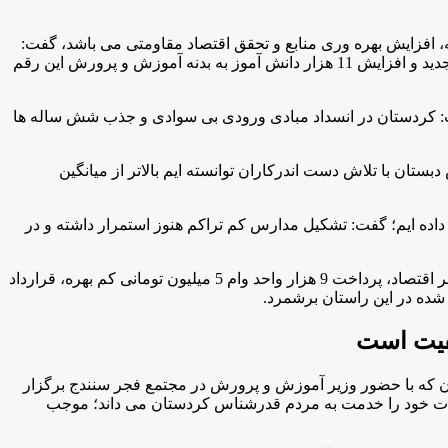
ه، افزایش بهره وری منابع و تحقق اقتصاد مقاومتی می باشد، گفت:
در سال 91 بیش از 21 هزار ساعت اضافه تدریس وجود داشت که در سال 94 علی رغم خروج هزار و 300نفر از سیستم، عدم ورود نیروهای جدید و افزایش 11 هزار دانش آموز به بدنه آموزش و پرورش این رقم
فت: کردستان در انسداد مبادی ورودی بی سوادی و جذب شش ساله ها
ان با تلاش دست اندرکاران توانسته ایم بالاتر از میانگین
 داده ایم؛ گفت: تشکیل مدارس کم تراکم هنوز استمرار داشته و در
وی توجه به رفاه و منزلت فرهنگیان استان را از دیگر برنامه های آموزش و پرورش استان عنوان کرد و انعقاد قرارداد با بانک های ملی و مهر اقتصاد، پرداخت 9 هزار واحد وام 5 میلیون تومانی کم بهره، قرارداد
 شده در این راستان برشمرد.
يفيت است
 که با حضور وزیر آموزش و پرورش در مجتمع فجر سنندج برگزار
رات خود را خدمت به مردم قدرشناس کردستان می داند؛ موجب