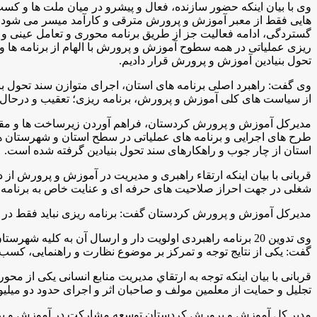
وی با بیان اینکه حضور سازنده، فعال و پیشرو در میان ملت ها و کس
هایی فقط از معبر آموزش و پرورش مترقی و کارآمد میسر می شود؛ تصر
گستردگی، ادامه فعالیت جز از طریق برنامه محوری و تعامل عینی و ا
ریزی عملیاتی در همه سطوح آموزش و پرورش با الهام از برنامه ها 
تحول بنیادین آموزش و پرورش قرار دادیم.
وی گفت: راهبرد اصلی برنامه های استان، اجرای متوازن سند تحول بنیا
از سیاست های کلی آموزش و پرورش، برنامه ریزی؛ تعقیب و درحال 
مدیرکل آموزش و پرورش کردستان، فراهم آوردن زیرساخت ها و مقدمات
طرح های اجرایی و برنامه های عملیاتی در سطح استان و شهرستان ها،
استان از چار جوب و راهکارهای سند تحول بنیادین گرفته شده است.
قربانی با بیان اینکه ارتقاء راهبری و مدیریت در آموزش و پرورش ا
شغلی در جهت احراز صلاحیت های حرفه ای و عنایت خاص به برنامه ت
مدیرکل آموزش و پرورش کردستان گفت: برنامه ریزی نباید فقط در ساز
وی تدوین 20 برنامه راهبردی اولویت دار و ارسال آن به کل
گفت: یکی از نتایج توجه و تمرکز بر موضوع نظارت و راهنمایی، کسب 
قربانی با بیان اینکه توجه به ارتقاي مدیریت منابع انسانی یکی از 
تجلیل و حمایت از معلمین مولف و صاحبان اثر و اجرای حدود دو میلی
مدیر کل آموزش و پرورش کردستان توسعه مشارکت در آموزش و پرورش 