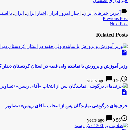
خبرگزاری اصفهان
label
آخرین خبرهای ایران
,
اخبار امروز ایران
,
اخبار ایران
,
ایران
,
با است
Previous Post
Next Post
Related Posts
description
وزیر آموزش و پرورش با نماینده ولی فقیه در استان کردستان دیدار ک
chat_bubble
access_time
0
56 years ago
description
حرف‌های درگوشی نمایندگان پس از انتخاب «آقای رییس»+تصاویر
chat_bubble
access_time
0
56 years ago