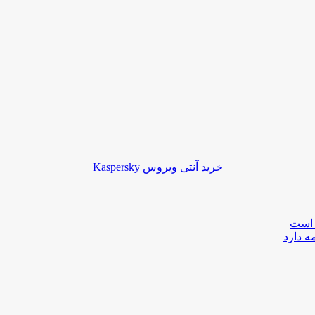
خرید آنتی ویروس Kaspersky
 است
ه دارد