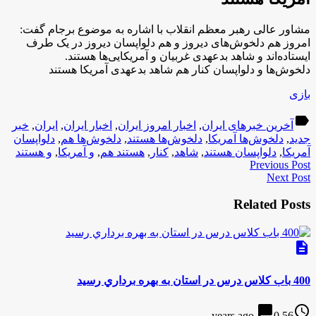
مشاور عالی رهبر معظم انقلاب با اشاره به موضوع برجام گفت:
امروز هم دلخوش‌های دیروز و هم دلواپسان دیروز در یک طرف
ایستاده‌اند و شاهد بدعهدی غربیان و آمریکایی‌ها هستند.
دلخوش‌ها و دلواپسان کنار هم شاهد بدعهدی آمریکا هستند
بازی
label
آخرین خبرهای ایران
,
اخبار امروز ایران
,
اخبار ایران
,
ایران
,
خبر
جدید
,
دلخوش‌ها آمریکا
,
دلخوش‌ها هستند
,
دلخوش‌ها هم
,
دلواپسان
آمریکا
,
دلواپسان هستند
,
شاهد
,
کنار
,
هستند هم
,
و آمریکا
,
و هستند
Previous Post
Next Post
Related Posts
description
400 باب كلاس درس در استان به بهره برداري رسيد
chat_bubble
access_time
0
56 years ago