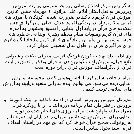
به گزارش مركز اطلاع رسانی وروابط عمومی وزارت آموزش
وپرورش به نقل استان ایلام، علی بیرانوند 10مهرماه جشن آغازین
آموزش قرآن کریم با تاکید بر ضرورت آشنایی کودکان با آموزه های
قرآنی و کاربرد آن در زندگی افزود: هدف اصلی از برگزاری جشن
شکوفه های قرآن در پایه اول ابتدایی را تعمیق بخشیدن به آموزه
های قرآن کریم ومنویات مقام معظم رهبری وتداعی خاطره های
خوش و شیرین از اولین روز یادگیری قرآن کریم و ایجاد انگیزه لازم
برای فراگیری قرآن در طول سال تحصیلی عنوان کرد .
وي ادامه داد: نهادینه کردن فرهنگ قرآنی، معرفی بلاغت و شیوایی
کلام قرآن،آموزش آداب گوش دادن به قرآن وتفکر و تعمق در آیات
قرآن از دیگراهداف آموزش قرآن دراین دوره است.
بيرانوند خاطرنشان کرد:با تلاش وهمتی که در مجموعه آموزش
ابتدایی دیده می شود می توانیم آینده سازانی متعهد و پایبند به ارزش
های اسلامی تربیت کنیم .
مدیرکل آموزش وپرورش استان در ادامه با تاکید بر اینکه آموزش و
پرورش در نظر دارد تمام برنامه دوره ابتدایی را با رویکرد قرآنی
همراه نماید،اظهارداشت:برنامه ریزی های انجام شده در دوره
ابتدایی برای آموزش قرآن، دانش آموزان را در پایان این دوره قادر
به روخوانی صحیح قرآن خواهد کرد که این مهم در راستای اهداف
قرآنی سند تحول بنیادین است .