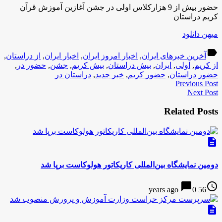
حضور بیش از 9 هزارکلاس اولی در جشن آغازین آموزش قرآن
کریم دراستان
میهن دانلود
label
آخرین خبرهای ایران
,
اخبار امروز ایران
,
اخبار ایران
,
از دراستان
,
از کریم
,
اولی
,
ایران
,
بیش دراستان
,
بیش کریم
,
جشن
,
حضور در
,
حضور دراستان
,
حضور کریم
,
خبر جدید
,
دراستان در
Previous Post
Next Post
Related Posts
description
دومین نمایشگاه بین‌المللی کاریکاتور هولوکاست برپا شد
chat_bubble
access_time
0
56 years ago
description