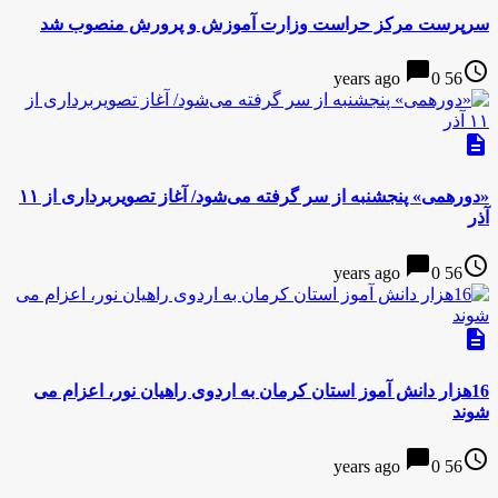
سرپرست مركز حراست وزارت آموزش و پرورش منصوب شد
chat_bubble
access_time
0
56 years ago
description
«دورهمی» پنجشنبه از سر گرفته می‌شود/ آغاز تصویربرداری از ۱۱
آذر
chat_bubble
access_time
0
56 years ago
description
16هزار دانش آموز استان کرمان به اردوی راهیان نور، اعزام می
شوند
chat_bubble
access_time
0
56 years ago