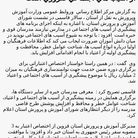
به گزارش مركز اطلاع رساني وروابط عمومی وزارت آموزش
وپرورش به نقل از استان ، سالار قاسمی در نشست شورای
آموزش و پرورش استان، با اشاره به اينكه اجرای برنامه های
پیشگیری از آسیب های اجتماعی در مدارس نیازمند مدرسان قوی و
خبره است افزود : با توجه به شیوع آسیب های اجتماعی نوپدید در
میان دانش آموزان ضرورت ایجاب می کند که اطلاعات فرهنگیان و
اولیا درباره انواع آسیب ها، شناخت عوامل خطر، محافظت و
پیشگیری اولیه از اعتیاد با انجام اقداماتی افزایش یابد.
وی گفت : در همین راستا خواستار اختصاص اعتباراتی برای
برگزاری دوره ضمن خدمت جهت توانمندسازی فرهنگیان به میزان
2 میلیارد ریال با موضوع پیشگیری از آسیب های اجتماعی و اعتیاد
شد.
قاسمی تصريح كرد : معرفی مدرسان خبره از سایر دستگاه ها،
برگزاری همایش در زمینه پیشگیری از آسیب های اجتماعی و اعتیاد،
شناخت عوامل خطر و محافظ و افزایش پوشش طرح قاضی
مدرسه را از دیگر انتظارهای شورای آموزش و پرورش استان اعلام
کرد.
مدیرکل آموزش و پرورش استان قزوین از اختصاص اعتبار به 3
مصوبه سفر رئیس جمهوری به استان خبر داد و افزود: با موافقت
هیات دولت، اعتبار لازم جهت احداث ساختمان اداره کل، استخر و