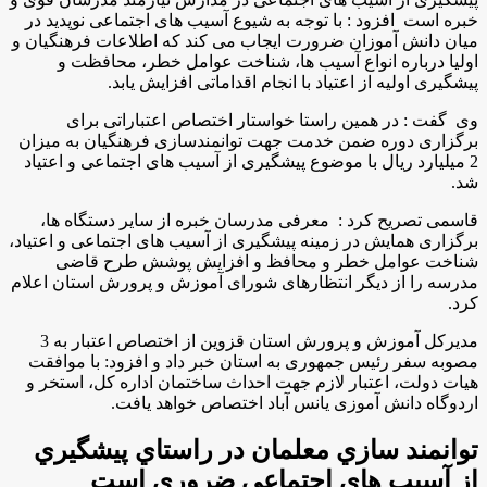
خبره است افزود : با توجه به شیوع آسیب های اجتماعی نوپدید در
میان دانش آموزان ضرورت ایجاب می کند که اطلاعات فرهنگیان و
اولیا درباره انواع آسیب ها، شناخت عوامل خطر، محافظت و
پیشگیری اولیه از اعتیاد با انجام اقداماتی افزایش یابد.
وی گفت : در همین راستا خواستار اختصاص اعتباراتی برای
برگزاری دوره ضمن خدمت جهت توانمندسازی فرهنگیان به میزان
2 میلیارد ریال با موضوع پیشگیری از آسیب های اجتماعی و اعتیاد
شد.
قاسمی تصريح كرد : معرفی مدرسان خبره از سایر دستگاه ها،
برگزاری همایش در زمینه پیشگیری از آسیب های اجتماعی و اعتیاد،
شناخت عوامل خطر و محافظ و افزایش پوشش طرح قاضی
مدرسه را از دیگر انتظارهای شورای آموزش و پرورش استان اعلام
کرد.
مدیرکل آموزش و پرورش استان قزوین از اختصاص اعتبار به 3
مصوبه سفر رئیس جمهوری به استان خبر داد و افزود: با موافقت
هیات دولت، اعتبار لازم جهت احداث ساختمان اداره کل، استخر و
اردوگاه دانش آموزی یانس آباد اختصاص خواهد یافت.
توانمند سازي معلمان در راستاي پيشگيري
از آسيب هاي اجتماعي ضروري است