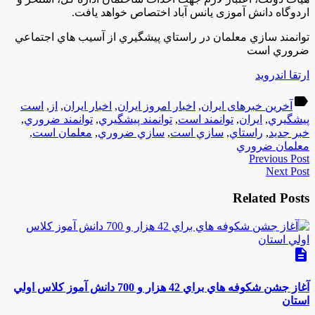
اردوگاه دانش آموزی یانس آباد اختصاص خواهد یافت.
توانمند سازي معلمان در راستاي پيشگيري از آسيب هاي اجتماعي
ضروري است
ارتقا اندروید
label
آخرین خبرهای ایران
,
اخبار امروز ایران
,
اخبار ایران
,
از
,
است
پيشگيري
,
ایران
,
توانمند است
,
توانمند پيشگيري
,
توانمند ضروري
,
خبر جدید
,
راستاي
,
سازي است
,
سازي ضروري
,
معلمان است
,
معلمان ضروري
Previous Post
Next Post
Related Posts
description
آغاز جشن شكوفه هاي براي 42 هزار و 700 دانش آموز كلاس اولي
استان