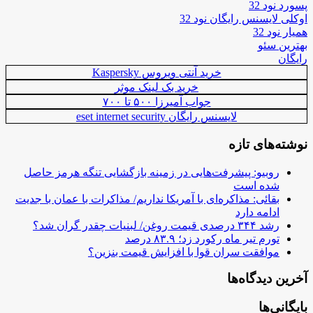
پسورد نود 32
اوکلی لایسنس رایگان نود 32
همیار نود 32
بهترین سئو
رایگان
خرید آنتی ویروس Kaspersky
خرید بک لینک موثر
جواب آمیرزا ۵۰۰ تا ۷۰۰
لایسنس رایگان eset internet security
نوشته‌های تازه
روبیو: پیشرفت‌هایی در زمینه بازگشایی تنگه هرمز حاصل
شده است
بقائی: مذاکره‌ای با آمریکا نداریم/ مذاکرات با عمان با جدیت
ادامه دارد
رشد ۳۴۴ درصدی قیمت روغن/ لبنیات چقدر گران شد؟
تورم تیر ماه رکورد زد؛ ۸۳.۹ درصد
موافقت سران قوا با افزایش قیمت بنزین؟
آخرین دیدگاه‌ها
بایگانی‌ها