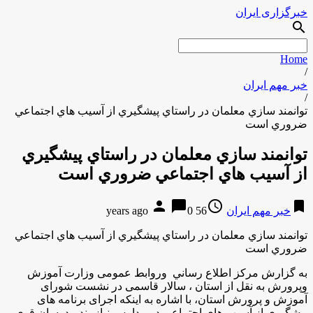
خبرگزاری ایران
search
Home
/
خبر مهم ایران
/
توانمند سازي معلمان در راستاي پيشگيري از آسيب هاي اجتماعي
ضروري است
توانمند سازي معلمان در راستاي پيشگيري
از آسيب هاي اجتماعي ضروري است
person
chat_bubble
access_time
bookmark
خبر مهم ایران
56 years ago
0
توانمند سازي معلمان در راستاي پيشگيري از آسيب هاي اجتماعي
ضروري است
به گزارش مركز اطلاع رساني وروابط عمومی وزارت آموزش
وپرورش به نقل از استان ، سالار قاسمی در نشست شورای
آموزش و پرورش استان، با اشاره به اينكه اجرای برنامه های
پیشگیری از آسیب های اجتماعی در مدارس نیازمند مدرسان قوی و