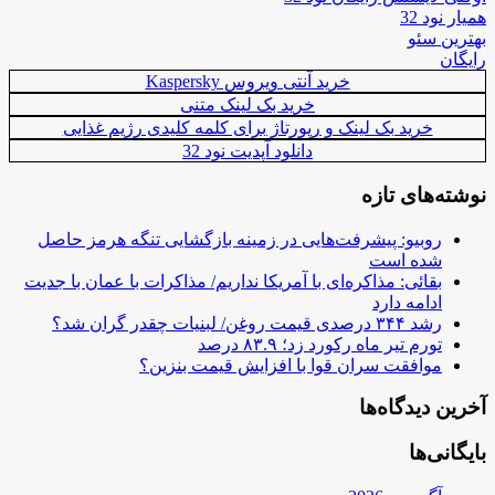
همیار نود 32
بهترین سئو
رایگان
خرید آنتی ویروس Kaspersky
خرید بک لینک متنی
خرید بک لینک و رپورتاژ برای کلمه کلیدی رژیم غذایی
دانلود آپدیت نود 32
نوشته‌های تازه
روبیو: پیشرفت‌هایی در زمینه بازگشایی تنگه هرمز حاصل
شده است
بقائی: مذاکره‌ای با آمریکا نداریم/ مذاکرات با عمان با جدیت
ادامه دارد
رشد ۳۴۴ درصدی قیمت روغن/ لبنیات چقدر گران شد؟
تورم تیر ماه رکورد زد؛ ۸۳.۹ درصد
موافقت سران قوا با افزایش قیمت بنزین؟
آخرین دیدگاه‌ها
بایگانی‌ها