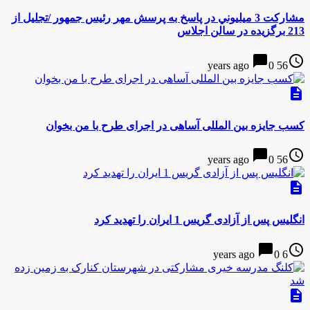
مشاركت 3 ميليوني در پاسخ به پرسش مهر رئيس جمهور /تجليل از
213 برگزيده در سالن اجلاس
chat_bubble
access_time
0
56 years ago
description
کسب جایزه بین المللی آساهی در اجرای طرح با من بخوان
chat_bubble
access_time
0
56 years ago
description
انگلیس پس از آزادی گریس 1 ایران را تهدید کرد
chat_bubble
access_time
0
6 years ago
description