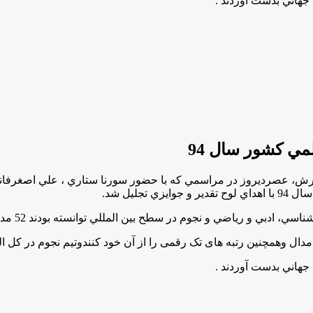
ش، عصرديروز در مراسمي كه با حضور سورنا ستاري ، علي اصغرفاني
.
نجوم در سطح بين المللي توانسته بودند 52 مدال رنگارنگ المپيادها را كسب كنند