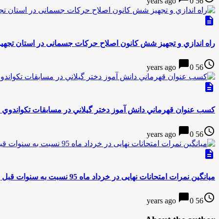
0
56 years ago
description
راه اندازي و تجهيز شش کانون اصلاح حرکات جسمانی در استان تجهیز
chat_bubble
access_time
0
56 years ago
description
كسب عنوان قهرماني دانش آموز دختر گيلاني در مسابقات تكواندوي 
chat_bubble
access_time
0
56 years ago
description
میانگین نمرات امتحانات نهایی در خرداد ماه 95 نسبت به سنوات قبل بالاتر است
chat_bubble
access_time
0
56 years ago