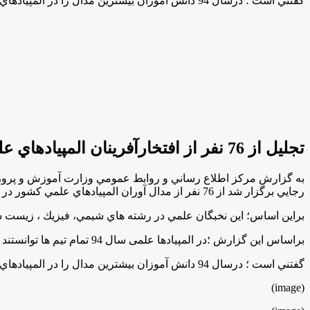
گفتني است ؛ درسال 94 دانش آموزان بيشترين مدال را در المپيادهاي جهاني بدست آوردند .
تجليل از 76 نفر از افتخارآفرينان المپيادهاي علمي كشور سال 94
به گزارش مركز اطلاع رساني و روابط عمومي وزارت آموزش و پرور
رجايي برگزار شد از 76 نفر از مدال آوران المپيادهاي علمي كشور در سال 94 با اهداي لوح تقدير و جوايزي تجليل شد
براين اساس؛ اين نخبگان علمي در رشته هاي شيمي، فيزيك ، زيست شناسي، ادبي و رياضي و 
براساس اين گزارش ؛در المپیادها علمی سال 94 تمام تیم ها توانستند مدال وهمچنین رتبه های تک رقمی را از آن خود کنندوتيم نجوم در كل المپيادها نجوم توانسته است مقام اول دنيا را به دست آورد
گفتني است ؛ درسال 94 دانش آموزان بيشترين مدال را در المپيادهاي جهاني بدست آوردند .
(image)