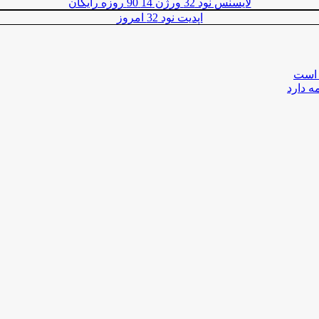
لایسنس نود 32 ورژن 14 90 روزه رایگان
اپدیت نود 32 امروز
 است
ه دارد