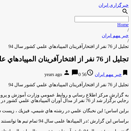
خبرگزاری ایران
search
Home
/
خبر مهم ایران
/
تجليل از 76 نفر از افتخارآفرينان المپيادهاي علمي كشور سال 94
تجليل از 76 نفر از افتخارآفرينان المپيادهاي علمي كشور سال 94
person
chat_bubble
access_time
bookmark
خبر مهم ایران
56 years ago
0
تجليل از 76 نفر از افتخارآفرينان المپيادهاي علمي كشور سال 94
به گزارش مركز اطلاع رساني و روابط عمومي وزارت آموزش و پرور
رجايي برگزار شد از 76 نفر از مدال آوران المپيادهاي علمي كشور در سال 94 با اهداي لوح تقدير و جوايزي تجليل شد
براين اساس؛ اين نخبگان علمي در رشته هاي شيمي، فيزيك ، زيست شناسي، ادبي و رياضي و 
براساس اين گزارش ؛در المپیادها علمی سال 94 تمام تیم ها توانستند مدال وهمچنین رتبه های تک رقمی را از آن خود کنندوتيم نجوم در كل المپيادها نجوم توانسته است مقام اول دنيا را به دست آورد