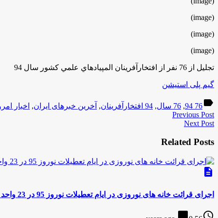
(image)
(image)
(image)
(image)
تجليل از 76 نفر از افتخارآفرينان المپيادهاي علمي كشور سال 94
گیم پلی استیشن
label
76 94
,
76 سال
,
94 افتخارآفرينان
,
آخرین خبرهای ایران
,
اخبار امرو
Previous Post
Next Post
Related Posts
description
اجرای قرائت خانه های نوروزی در ایام تعطیلات نوروز 95 در 23 واحد آموزشی استان
chat_bubble
access_time