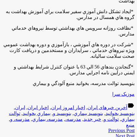
بهداشت
*
ايجاد تشكل دانش آموزي سفير سلامت براي آموزش بهداشت به
گروه هاي همسال در مدارس
.
*
نظافت روزانه سرويس هاي بهداشتي توسط نيروهاي خدماتي
مدارس
.
*
شركت در دوره هاي آموزشي ، بازآموزي و دوره بهداشت عمومي
ويژه نيروهاي خدماتي ، سرايداران و مستخدمين و دريافت كارت
صحت سلامت ساليانه
.
*
گنجاندن بندهاي 56 الي 63 با عنوان كنترل شرايط بهداشتي و
ايمني درآيين نامه اجرايي مدارس
.
بنويسيد توالت مدرسه، بخوانيد منبع آلودگي و بيماري
موزیک سرا
label
آخرین خبرهای ایران
,
اخبار امروز ایران
,
اخبار ایران
,
ایران
,
بنويسيد بخوانيد
,
بنويسيد بيماري
,
بنويسيد و
,
بيماري بخوانيد
,
توالت
بيماري
,
توالت و
,
خبر جدید
,
مدرسه،
,
مدرسه، بيماري
,
مدرسه، و
,
منبع
Previous Post
Next Post