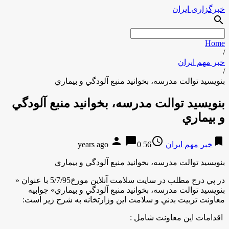
خبرگزاری ایران
search
Home
/
خبر مهم ایران
/
بنويسيد توالت مدرسه، بخوانيد منبع آلودگي و بيماري
بنويسيد توالت مدرسه، بخوانيد منبع آلودگي
و بيماري
person
chat_bubble
access_time
bookmark
خبر مهم ایران
56 years ago
0
بنويسيد توالت مدرسه، بخوانيد منبع آلودگي و بيماري
در پي درج مطلب در سايت سلامت آنلاين مورخ5/7/95 با عنوان «
بنويسيد توالت مدرسه، بخوانيد منبع آلودگي و بيماري» جوابيه
معاونت تربيت بدني و سلامت اين وزارتخانه به شرح زير است:
اقدامات اين معاونت شامل :