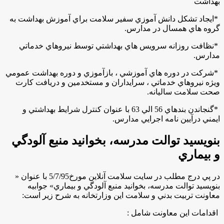
بهداشت
*
ايجاد تشكل دانش آموزي سفير سلامت براي آموزش بهداشت به
گروه هاي همسال در مدارس
.
*
نظافت روزانه سرويس هاي بهداشتي توسط نيروهاي خدماتي
مدارس
.
*
شركت در دوره هاي آموزشي ، بازآموزي و دوره بهداشت عمومي
ويژه نيروهاي خدماتي ، سرايداران و مستخدمين و دريافت كارت
صحت سلامت ساليانه
.
*
گنجاندن بندهاي 56 الي 63 با عنوان كنترل شرايط بهداشتي و
ايمني درآيين نامه اجرايي مدارس
.
بنويسيد توالت مدرسه، بخوانيد منبع آلودگي
و بيماري
در پي درج مطلب در سايت سلامت آنلاين مورخ5/7/95 با عنوان «
بنويسيد توالت مدرسه، بخوانيد منبع آلودگي و بيماري» جوابيه
معاونت تربيت بدني و سلامت اين وزارتخانه به شرح زير است:
اقدامات اين معاونت شامل :