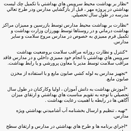
*
نظار بر بهداشت محيط سرويس هاي بهداشتي با تكميل چك ليست
بهداشتي در پروژه مهر ، قبل از بازگشايي مدارس ودر طرح تعالي
مدرسه در طول سال تحصيلي
.
*
نظارت بر بهداشت محيط مدارس توسط بازرسين و مميزان مراكز
بهداشت درماني و در روستاها توسط بهورزان وزارت بهداشت و
تكميل فرم مميزي به خصوص در مدارس مروج سلامت و ساير
مدارس
.
*
كنترل و نظارت روزانه مراقب سلامت بروضعيت بهداشت
سرويس هاي بهداشتي با انجام خود مميزي داخلي و در مدارس فاقد
مراقب سلامت توسط مدير يا معاون پرورشي و يا رابط بهداشت
.
*
تجهيز مدارس به لوله كشي صابون مايع و با استفاده از مخزن
صابون مايع
.
*
آموزش بهداشت به دانش آموزان ، اوليا وكاركنان در طول سال
تحصيلي با توجه به تقويم مناسبت هاي بهداشتي و ارتقاي ميزان
آگاهي ها در رابطه با اهميت رعايت بهداشت .
*
تهيه ، تنظيم و ارسال بخشنامه آب آشاميدني بهداشتي ويژه
مدارس.
*
اجراي برنامه ها و طرح هاي بهداشتي در مدارس و ارتقاي سطح