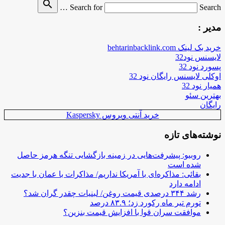
search
Search for
Search …
مدیر :
خرید بک لینک behtarinbacklink.com
لایسنس نود32
پسورد نود 32
اوکلی لایسنس رایگان نود 32
همیار نود 32
بهترین سئو
رایگان
خرید آنتی ویروس Kaspersky
نوشته‌های تازه
روبیو: پیشرفت‌هایی در زمینه بازگشایی تنگه هرمز حاصل
شده است
بقائی: مذاکره‌ای با آمریکا نداریم/ مذاکرات با عمان با جدیت
ادامه دارد
رشد ۳۴۴ درصدی قیمت روغن/ لبنیات چقدر گران شد؟
تورم تیر ماه رکورد زد؛ ۸۳.۹ درصد
موافقت سران قوا با افزایش قیمت بنزین؟