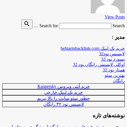
View Posts
search
Search for
Search …
مدیر :
خرید بک لینک behtarinbacklink.com
لایسنس نود32
پسورد نود 32
اوکلی لایسنس رایگان نود 32
همیار نود 32
بهترین سئو
رایگان
خرید آنتی ویروس Kaspersky
خرید بک لینک خارجی
چطور سئو سایت را بالا ببریم
لایسنس نود ۳۲ رایگان
نوشته‌های تازه
روبیو: پیشرفت‌هایی در زمینه بازگشایی تنگه هرمز حاصل