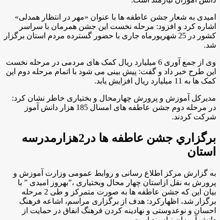
امیدی به شعار جشن عاطفه ها با عنوان «مهر در انتظار همدلی»
اشاره کرد و افزود: مرحله نخست این جشن همرمان با سراسر
کشور در 25 شهریورماه جاری با حضور گسترده مردم استان برگزار
شد
.
وی از جمع آوری 6 میلیارد ریال کمک های مردمی در مرحله نخست
این طرح خبر داد و گفت: پیش بینی می شود با اتمام مرحله دوم این
کمک ها به 11 میلیارد ریال افزایش یابد
.
مدیرکل آموزش و پرورش چهارمحال و بختیاری خاطر نشان کرد:
در مرحله دوم جشن عاطفه های امسال 185 هزار دانش آموز
شرکت کردند
.
برگزاري جشن عاطفه ها در2هزارمدرسه
استان
به گزارش مرکز اطلاع رسانی و روابط عمومی وزارت آموزش و
پرورش به نقل ازاستان چهار محال وبختیاری ،”بهروز امیدی ” با
بیان این که جشن عاطفه ها به صورت متمرکز و طی 2 مرحله
برگزار شد، اظهارکرد: هدف از برگزاری مراسم، اشاعه فرهنگ
احسان و نوعدوستی و نهادینه کردن فرهنگ انفاق در حمایت از
دانش آموزان نیازمند است
.