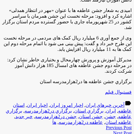
امیدی به شعار جشن عاطفه ها با عنوان «مهر در انتظار همدلی»
اشاره کرد و افزود: مرحله نخست این جشن همرمان با سراسر
کشور در 25 شهریورماه جاری با حضور گسترده مردم استان برگزار
شد
.
وی از جمع آوری 6 میلیارد ریال کمک های مردمی در مرحله نخست
این طرح خبر داد و گفت: پیش بینی می شود با اتمام مرحله دوم این
کمک ها به 11 میلیارد ریال افزایش یابد
.
مدیرکل آموزش و پرورش چهارمحال و بختیاری خاطر نشان کرد:
در مرحله دوم جشن عاطفه های امسال 185 هزار دانش آموز
شرکت کردند
.
برگزاري جشن عاطفه ها در2هزارمدرسه استان
فستیوال فیلم
label
آخرین خبرهای ایران
,
اخبار امروز ایران
,
اخبار ایران
,
استان
عاطفه
,
ایران
,
برگزاري استان
,
برگزاري در2هزارمدرسه
,
برگزاري
عاطفه
,
جشن
,
جشن استان
,
جشن در2هزارمدرسه
,
خبر جدید
,
عاطفه استان
,
عاطفه در2هزارمدرسه
,
ها
Previous Post
Next Post