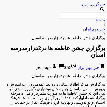
خبرگزاری ایران
search
Home
/
خبر مهم ایران
/
برگزاري جشن عاطفه ها در2هزارمدرسه استان
برگزاري جشن عاطفه ها در2هزارمدرسه
استان
person
chat_bubble
access_time
bookmark
خبر مهم ایران
56 years ago
0
برگزاري جشن عاطفه ها در2هزارمدرسه استان
به گزارش مرکز اطلاع رسانی و روابط عمومی وزارت آموزش و
پرورش به نقل ازاستان چهار محال وبختیاری ،”بهروز امیدی ” با
بیان این که جشن عاطفه ها به صورت متمرکز و طی 2 مرحله
برگزار شد، اظهارکرد: هدف از برگزاری مراسم، اشاعه فرهنگ
احسان و نوعدوستی و نهادینه کردن فرهنگ انفاق در حمایت از
دانش آموزان نیازمند است
.