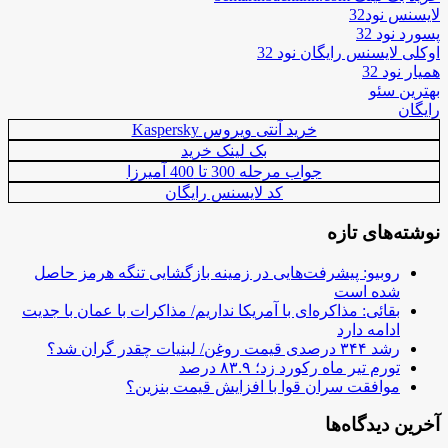
لایسنس نود32
پسورد نود 32
اوکلی لایسنس رایگان نود 32
همیار نود 32
بهترین سئو
رایگان
خرید آنتی ویروس Kaspersky
بک لینک خرید
جواب مرحله 300 تا 400 آمیرزا
کد لایسنس رایگان
نوشته‌های تازه
روبیو: پیشرفت‌هایی در زمینه بازگشایی تنگه هرمز حاصل
شده است
بقائی: مذاکره‌ای با آمریکا نداریم/ مذاکرات با عمان با جدیت
ادامه دارد
رشد ۳۴۴ درصدی قیمت روغن/ لبنیات چقدر گران شد؟
تورم تیر ماه رکورد زد؛ ۸۳.۹ درصد
موافقت سران قوا با افزایش قیمت بنزین؟
آخرین دیدگاه‌ها