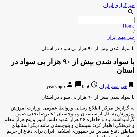
خبرگزاری ایران
search
Home
/
خبر مهم ایران
/
با سواد شدن بیش از ۹۰ هزار بی سواد در استان
با سواد شدن بیش از ۹۰ هزار بی سواد در
استان
person
chat_bubble
access_time
bookmark
خبر مهم ایران
56 years ago
0
با سواد شدن بیش از ۹۰ هزار بی سواد در استان
به گزارش مركز اطلاع رسانی وروابط عمومی وزارت آموزش
وپرورش به نقل از سیستان و بلوچستان ؛علیرضا نخعی ضمن
گرامیداشت یاد و خاطره ۳۶ هزار شهید دانش آموز و پنج هزار معلم
و فرهنگی اظهار کرد: سیستان و بلوچستان مانند دیگر استانهای
مناطق دفاع مقدس در جمهوری اسلامی ایران برای دفاع از حریم
اسلامی شهید داده است.