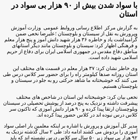
با سواد شدن بیش از ۹۰ هزار بی سواد در
استان
به گزارش مركز اطلاع رسانی وروابط عمومی وزارت آموزش
وپرورش به نقل از سیستان و بلوچستان ؛علیرضا نخعی ضمن
گرامیداشت یاد و خاطره ۳۶ هزار شهید دانش آموز و پنج هزار معلم
و فرهنگی اظهار کرد: سیستان و بلوچستان مانند دیگر استانهای
مناطق دفاع مقدس در جمهوری اسلامی ایران برای دفاع از حریم
اسلامی شهید داده است.
وی خاطر نشان کرد: ۳۷ هزار معلم در قسمت های مختلف این
استان روزانه صدها کیلومتر راه را برای حضور سر کلاس درس طی
می کنند که خوشبختانه ما شاهد حرکتی رو به جلو در سیستان و
بلوچستان هستیم.
نخعی بیان کرد: خوشبختانه این استان در شاخص های مختلف
پیشرفت داشته و نزدیک به پنج درصد از پوشش تحصیلی در سیستان
وبلوچستان ارتقا پیدا کرده و ۹۰ هزار دانش آموزی که تاکنون سر
کلاس درس نبوده اند در کلاس حضور پیدا کرده اند.
مدیر کل آموزش و پرورش با اشاره بر اینکه معلمین بار اصلی سواد
آموزی را بردوش می کشند ادامه داد: طی ۲ سال گذشته نزدیک به
۹۲ هزار بی سواد زیر ۵۰ سال سرکلاس درس نشسته اند که باید