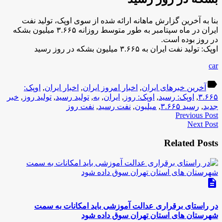
بنا به آخرین گزارش ماهانه ارائه شده از سوی اوپک، تولید نفت
ایران در ماه سپتامبر به طور متوسط روزانه ۳.۶۶۵ میلیون بشکه
در روز بوده است.
اوپک: تولید نفت ایران به ۳.۶۶۵ میلیون بشکه در روز رسید
car
label
آخرین خبرهای ایران
,
اخبار امروز ایران
,
اخبار ایران
,
اوپک:
۳.۶۶۵
,
اوپک: رسید
,
اوپک: روز
,
ایران
,
به
,
تولید رسید
,
تولید روز
,
خبر
جدید
,
رسید ۳.۶۶۵
,
میلیون
,
نفت رسید
,
نفت روز
Previous Post
Next Post
Related Posts
description
در راستای برقراری عدالت آموزشی باید امکانات به سمت
شهرستان های استان تهران سوق داده شود