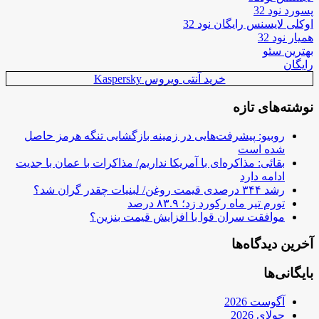
پسورد نود 32
اوکلی لایسنس رایگان نود 32
همیار نود 32
بهترین سئو
رایگان
خرید آنتی ویروس Kaspersky
نوشته‌های تازه
روبیو: پیشرفت‌هایی در زمینه بازگشایی تنگه هرمز حاصل
شده است
بقائی: مذاکره‌ای با آمریکا نداریم/ مذاکرات با عمان با جدیت
ادامه دارد
رشد ۳۴۴ درصدی قیمت روغن/ لبنیات چقدر گران شد؟
تورم تیر ماه رکورد زد؛ ۸۳.۹ درصد
موافقت سران قوا با افزایش قیمت بنزین؟
آخرین دیدگاه‌ها
بایگانی‌ها
آگوست 2026
جولای 2026