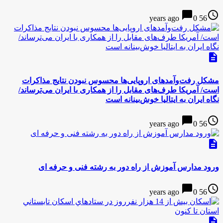
chat_bubble
access_time
0
56 years ago
description
مشکل رفت‌وآمدهای اروپایی‌ها محسوس نبودن نتایج مذاکرات
است/ آمریکا طرف‌های مقابل را از همکاری با ایران می‌ترساند/
نگاه ایران به ایتالیا خوش‌بینانه است
chat_bubble
access_time
0
56 years ago
description
ورود مدارس آموزش از راه دور به رشته فنی و حرفه ای
chat_bubble
access_time
0
56 years ago
description