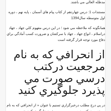
مدظله العالي مي باشند
.
مستندات 1: درس چهاردهم از كتاب پيام هاي آسمان ، پايه نهم ، دوره
اول متوسطه سال1394
همانگونه كه ملاحظه مي شود ؛ در اين درس مفهوم كلي جهاد ، جهاد
دراسلام ، انواع جهاد ،‌ جهاد با سركشان و ضرورت كسب آمادگي براي
دفاع مورد توجه قرار گرفته است
از انحرافي كه به نام
مرجعيت دركتب
درسي صورت مي
پذيرد جلوگيري كنيد
در پي درج مطلب درخبرگزاري تسنيم با عنوان « از انحرافي كه به نام