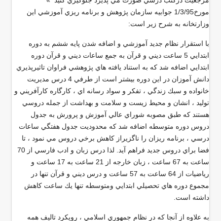
مرجعيت دركتب درسي صورت مي پذيرد جلوگيري كنيد »
مورخ1/3/95 جوابيه سازمان پژوهش و برنامه ريزي آموزشي اين
وزارتخانه به شرح زير است:
با استقرار نظام جديد آموزشي و اضافه شدن پايه ششم به دوره
ابتدايي 5 ساعت ديني و قرآن به جمع ساعات ديني و قرآن دوره
ابتدايي اضافه شد كه به استناد يافته هاي پژوهشي فراوان تاثيرپذيري
دانش آموزان در اين دوره بيشتر است از طرفي 4 درس مديريت
خانواده و سبك زندگي ، تفكر و سواد رسانه اي ، كارگاره كارآفريني و
توليد ، انشان و محيط زيست و سلامت و بهداشت از جمله دروسي
هستند كه طبق مصوبه شوراي عالي آموزش و پرورش به جدول
دروس دوره متوسطه اضافه شد كه محدوديت جدول هفتگي ساعات
درسي ، برنامه ريزان را ناگزيراز كاهش برخي دروس مي نمود ، تا
فضا براي دروس جديد فراهم آيد. لذا درس زبان و ادب فارسي از 70
ساعت به 67 ساعت ، زبان خارجه از 21 ساعت به 17 ساعت و
رياضيات از 64 ساعت به 57 ساعت و درس ديني و قرآن تنها در
مجموع دوره هاي تحصيلي ابتدايي ومتوسطه تنها يك ساعت كاهش
داشته است
.
به علاوه از آنجا كه در نظام جمهوري اسلامي ، رويكرد تاليف همه