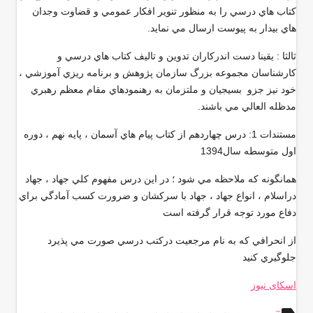
كتاب هاي درسي را به منظور تنوير افكار عمومي و قضاوت وجدان
هاي بيدار به پيوست ارسال مي نمايد
.
ثالثا : يقينا دست اندركاران تدوين و تاليف كتاب هاي درسي و
كارشناسان مجموعه بزرگ سازمان پژوهش و برنامه ريزي آموزشي ،
خود نيز جزو بسيجيان و ملتزمان به رهنمودهاي مقام معظم رهبري
مدظله العالي مي باشند
.
مستندات 1: درس چهاردهم از كتاب پيام هاي آسمان ، پايه نهم ، دوره
اول متوسطه سال1394
همانگونه كه ملاحظه مي شود ؛ در اين درس مفهوم كلي جهاد ، جهاد
دراسلام ، انواع جهاد ،‌ جهاد با سركشان و ضرورت كسب آمادگي براي
دفاع مورد توجه قرار گرفته است
از انحرافي كه به نام مرجعيت دركتب درسي صورت مي پذيرد
جلوگيري كنيد
اسکای نیوز