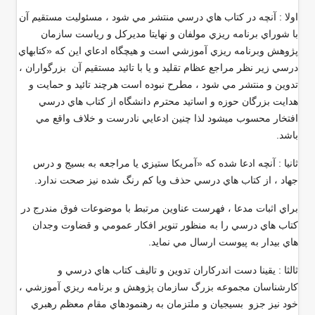
اولا : آنچه در كتاب هاي درسي منتشر مي شود ، مسئوليت مستقيم آن
با شوراي برنامه ريزي مولفان و نهايتا مديركل و رياست سازمان
پژوهش وبرنامه ريزي آموزشي است و هيچگاه ادعاي اين كه «كتابهاي
درسي زير نظر مراجع عظام تقليد و يا با تائيد مستقيم آن بزرگواران ،
تدوين و منتشر مي شود ، مطرح نبوده است هرچند تائيد و حمايت و
هدايت بزرگان حوزه و اساتيد محترم دانشگاه از كتاب هاي درسي
افتخار محسوب ميشود لذا چنين ادعايي نادرست و خلاف واقع مي
باشد
.
ثانيا : آنچه ادعا شده كه «آمريكا ستيزي يا مراجعه به بسيج و درس
جهاد ، از كتاب هاي درسي حذف ويا كم رنگ شده نيز صحت ندارد
.
براي اثبات مدعا ، فهرست عناوين مرتبط با موضوعات فوق مندرج در
كتاب هاي درسي را به منظور تنوير افكار عمومي و قضاوت وجدان
هاي بيدار به پيوست ارسال مي نمايد
.
ثالثا : يقينا دست اندركاران تدوين و تاليف كتاب هاي درسي و
كارشناسان مجموعه بزرگ سازمان پژوهش و برنامه ريزي آموزشي ،
خود نيز جزو بسيجيان و ملتزمان به رهنمودهاي مقام معظم رهبري