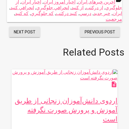
label
آخرین خبرهای ایران
,
اخبار امروز ایران
,
اخبار ایران
,
از
جلوگيري
,
از دركتب
,
از كنيد
,
انحرافي جلوگيري
,
انحرافي كنيد
,
ایران
,
خبر جدید
,
درسي
,
كنيد دركتب
,
كه جلوگيري
,
كه كنيد
,
مرجعيت
NEXT POST
PREVIOUS POST
Related Posts
description
اردوی دانش‌آموزان زنجانی از طریق
آموزش و پرورش صورت نگرفته
است