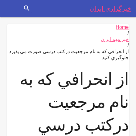
search
خبرگزاری ایران
Home
/
خبر مهم ایران
/
از انحرافي كه به نام مرجعيت دركتب درسي صورت مي پذيرد
جلوگيري كنيد
از انحرافي كه به
نام مرجعيت
دركتب درسي