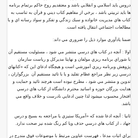
دروس بايد اسلامي و انقلابي باشد و معتقديم روح حاكم برتمام برنامه
ها بايد تربيتي باشد ، برخي از مفاهيم كتاب ديني و قرآن به تناسب به
كتاب هاي مديريت خانواده و سبك زندگي و تفكر و سواد رسانه اي و يا
مطالعات اجتماعي انتقال يافته است
.
ضمنا يادآوري موارد ذيل را ضروري مي داند
:
اولا : آنچه در كتاب هاي درسي منتشر مي شود ، مسئوليت مستقيم آن
با شوراي برنامه ريزي مولفان و نهايتا مديركل و رياست سازمان
پژوهش وبرنامه ريزي آموزشي است و هيچگاه ادعاي اين كه «كتابهاي
درسي زير نظر مراجع عظام تقليد و يا با تائيد مستقيم آن بزرگواران ،
تدوين و منتشر مي شود ، مطرح نبوده است هرچند تائيد و حمايت و
هدايت بزرگان حوزه و اساتيد محترم دانشگاه از كتاب هاي درسي
افتخار محسوب ميشود لذا چنين ادعايي نادرست و خلاف واقع مي
باشد
.
ثانيا : آنچه ادعا شده كه «آمريكا ستيزي يا مراجعه به بسيج و درس
جهاد ، از كتاب هاي درسي حذف ويا كم رنگ شده نيز صحت ندارد
.
براي اثبات مدعا ، فهرست عناوين مرتبط با موضوعات فوق مندرج در