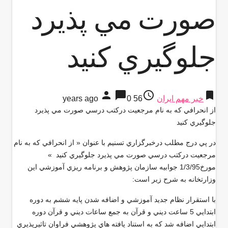
صورت مي پذيرد
جلوگيري كنيد
person
chat_bubble
access_time
bookmark
خبر مهم ایران
56 years ago
0
از انحرافي كه به نام مرجعيت دركتب درسي صورت مي پذيرد
جلوگيري كنيد
در پي درج مطلب درخبرگزاري تسنيم با عنوان « از انحرافي كه به نام
مرجعيت دركتب درسي صورت مي پذيرد جلوگيري كنيد »
مورخ1/3/95 جوابيه سازمان پژوهش و برنامه ريزي آموزشي اين
وزارتخانه به شرح زير است:
با استقرار نظام جديد آموزشي و اضافه شدن پايه ششم به دوره
ابتدايي 5 ساعت ديني و قرآن به جمع ساعات ديني و قرآن دوره
ابتدايي اضافه شد كه به استناد يافته هاي پژوهشي فراوان تاثيرپذيري