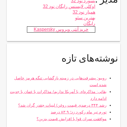
پسورد نود 32
اوکلی لایسنس رایگان نود 32
همیار نود 32
بهترین سئو
رایگان
خرید آنتی ویروس Kaspersky
نوشته‌های تازه
روبیو: پیشرفت‌هایی در زمینه بازگشایی تنگه هرمز حاصل
شده است
بقائی: مذاکره‌ای با آمریکا نداریم/ مذاکرات با عمان با جدیت
ادامه دارد
رشد ۳۴۴ درصدی قیمت روغن/ لبنیات چقدر گران شد؟
تورم تیر ماه رکورد زد؛ ۸۳.۹ درصد
موافقت سران قوا با افزایش قیمت بنزین؟