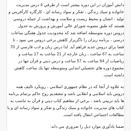
دانش آموزان در اين دوره بيشتر است از طرفي 4 درس مديريت
خانواده و سبك زندگي ، تفكر و سواد رسانه اي ، كارگاره كارآفريني و
توليد ، انشان و محيط زيست و سلامت و بهداشت از جمله دروسي
هستند كه طبق مصوبه شوراي عالي آموزش و پرورش به جدول
دروس دوره متوسطه اضافه شد كه محدوديت جدول هفتگي ساعات
درسي ، برنامه ريزان را ناگزيراز كاهش برخي دروس مي نمود ، تا
فضا براي دروس جديد فراهم آيد. لذا درس زبان و ادب فارسي از 70
ساعت به 67 ساعت ، زبان خارجه از 21 ساعت به 17 ساعت و
رياضيات از 64 ساعت به 57 ساعت و درس ديني و قرآن تنها در
مجموع دوره هاي تحصيلي ابتدايي ومتوسطه تنها يك ساعت كاهش
داشته است
.
به علاوه از آنجا كه در نظام جمهوري اسلامي ، رويكرد تاليف همه
دروس بايد اسلامي و انقلابي باشد و معتقديم روح حاكم برتمام برنامه
ها بايد تربيتي باشد ، برخي از مفاهيم كتاب ديني و قرآن به تناسب به
كتاب هاي مديريت خانواده و سبك زندگي و تفكر و سواد رسانه اي و يا
مطالعات اجتماعي انتقال يافته است
.
ضمنا يادآوري موارد ذيل را ضروري مي داند
: