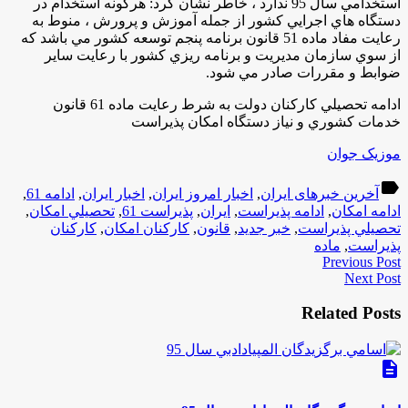
استخدامي سال 95 ندارد ، خاطر نشان كرد: هرگونه استخدام در
دستگاه هاي اجرايي كشور از جمله آموزش و پرورش ، منوط به
رعايت مفاد ماده 51 قانون برنامه پنجم توسعه كشور مي باشد كه
از سوي سازمان مديريت و برنامه ريزي كشور با رعايت ساير
ضوابط و مقررات صادر مي شود.
ادامه تحصيلي كاركنان دولت به شرط رعايت ماده 61 قانون
خدمات كشوري و نياز دستگاه امكان پذيراست
موزیک جوان
label
آخرین خبرهای ایران
,
اخبار امروز ایران
,
اخبار ایران
,
ادامه 61
,
ادامه امكان
,
ادامه پذيراست
,
ایران
,
پذيراست 61
,
تحصيلي امكان
,
تحصيلي پذيراست
,
خبر جدید
,
قانون
,
كاركنان امكان
,
كاركنان
پذيراست
,
ماده
Previous Post
Next Post
Related Posts
description