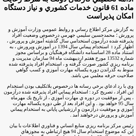
ماده 61 قانون خدمات كشوري و نياز دستگاه
امكان پذيراست
به گزارش مركز اطلاع رساني و روابط عمومي وزارت آموزش و
پرورش ؛ محمدحسين سليمي جهرمي درخصوص وضعيت افراد
پذيرفته شده درآزمون استخدامي سال گذشته آموزش و پرورش ،
اظهار كرد
:
استخدام پيماني سال 1394 در آموزش وپرورش ، به
استناد ماده 28 اساسنامه دانشگاه فرهنگيان و براساس مجوز
شماره 13532 مورخ هفتم ارديبهشت ماه 94 سازمان مديريت و
برنامه ريزي كشور صورت گرفته و ، استخدام افراد پذيرفته شده
منوط به گذراندن دوره يكساله مهارت آموزي و كسب گواهي
صلاحيت حرفه معلمي مي باشد.
وي با رد ادعاي برخي رسانه ها درخصوص بلاتكليف بودن استخدام
اين افراد ، تصريح كرد : استخدام پيماني افراد پذيرفته شده درآزمون
، پس از موفقيت در دوره ي مهارت آموزي ، از تاريخ يك مهرماه
سال 95 خواهد بود . و اين افراد بعد از طي دوره يكساله مهارت
آموزي و موفقيت درآزمون و ارزشيابي پاياني به استخدام پيماني
آموزش و پرورش درخواهند آمد .
رئيس مركز برنامه ريزي منابع انساني و فناوري اطلاعات با بيان
اين كه موضوع استخدام سال 94 هيچ ارتباطي به مجوزهاي