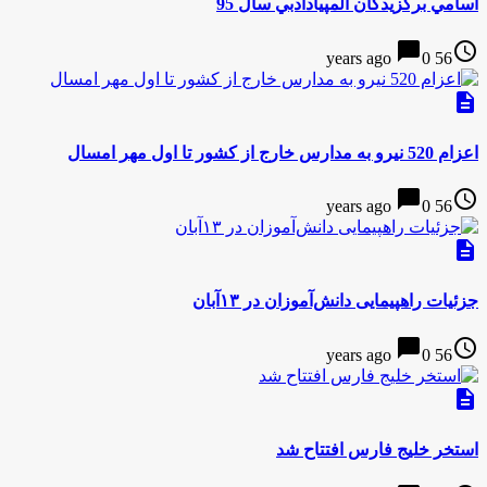
اسامي برگزيدگان المپيادادبي سال 95
chat_bubble
access_time
0
56 years ago
description
اعزام 520 نیرو به مدارس خارج از کشور تا اول مهر امسال
chat_bubble
access_time
0
56 years ago
description
جزئیات راهپیمایی دانش‌آموزان در ۱۳آبان
chat_bubble
access_time
0
56 years ago
description
استخر خلیج فارس افتتاح شد