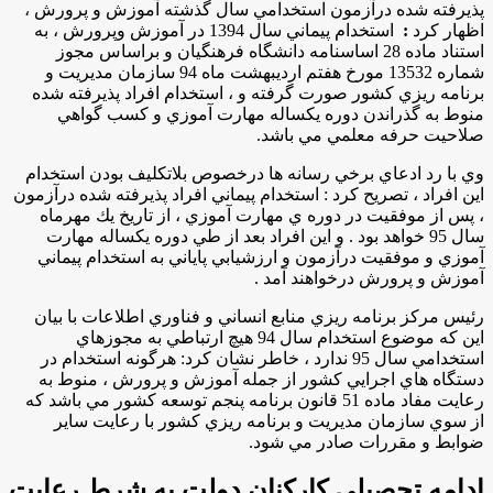
پذيرفته شده درآزمون استخدامي سال گذشته آموزش و پرورش ،
اظهار كرد
:
استخدام پيماني سال 1394 در آموزش وپرورش ، به
استناد ماده 28 اساسنامه دانشگاه فرهنگيان و براساس مجوز
شماره 13532 مورخ هفتم ارديبهشت ماه 94 سازمان مديريت و
برنامه ريزي كشور صورت گرفته و ، استخدام افراد پذيرفته شده
منوط به گذراندن دوره يكساله مهارت آموزي و كسب گواهي
صلاحيت حرفه معلمي مي باشد.
وي با رد ادعاي برخي رسانه ها درخصوص بلاتكليف بودن استخدام
اين افراد ، تصريح كرد : استخدام پيماني افراد پذيرفته شده درآزمون
، پس از موفقيت در دوره ي مهارت آموزي ، از تاريخ يك مهرماه
سال 95 خواهد بود . و اين افراد بعد از طي دوره يكساله مهارت
آموزي و موفقيت درآزمون و ارزشيابي پاياني به استخدام پيماني
آموزش و پرورش درخواهند آمد .
رئيس مركز برنامه ريزي منابع انساني و فناوري اطلاعات با بيان
اين كه موضوع استخدام سال 94 هيچ ارتباطي به مجوزهاي
استخدامي سال 95 ندارد ، خاطر نشان كرد: هرگونه استخدام در
دستگاه هاي اجرايي كشور از جمله آموزش و پرورش ، منوط به
رعايت مفاد ماده 51 قانون برنامه پنجم توسعه كشور مي باشد كه
از سوي سازمان مديريت و برنامه ريزي كشور با رعايت ساير
ضوابط و مقررات صادر مي شود.
ادامه تحصيلي كاركنان دولت به شرط رعايت