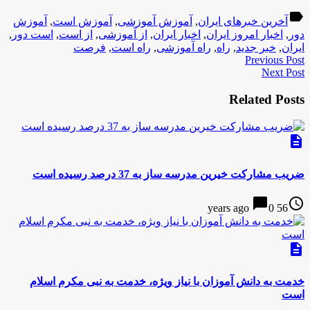
label
آخرین خبرهای ایران
,
آموزش آموزشی
,
آموزش است
,
آموزش
دور
,
اخبار امروز ایران
,
اخبار ایران
,
از آموزشی
,
از است
,
است دور
,
ایران
,
خبر جدید
,
راه
,
راه آموزشی
,
راه است
,
فرصت
Previous Post
Next Post
Related Posts
description
ضریب مشارکت خیرین مدرسه ساز به 37 درصد رسیده است
chat_bubble
access_time
0
56 years ago
description
خدمت به دانش آموزان با نیاز ویژه، خدمت به نبی مکرم اسلام
است