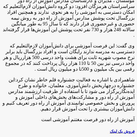
موسسان ، مدیران و کارشناسان مدارس آموزش از راه دور
سراسراستان هرمزگان افزود: دو گروه دانش‌آموزان لازم‌التعلیم که
امکان دسترسی به آموزشی را به هر نحوی ندارند و همچنین افراد
بزرگسال تحت پوشش مدارس آموزش‌ از راه دور به روش نیمه
حضوری و غیرحضوری قرار دارند که تا سال 95 به طور میانگین
سالانه 248 هزار و 730 نفر تحت پوشش این آموزش‌ها قرار گرفته‌اند
.
وی گفت: این فرصت آموزشی برای دانش‌آموزان لازم‌التعلیم که
دسترسی به مدرسه ندارند رایگان است و افراد بزرگسال باید برابر
نرخ مصوب شهریه ثابت برای هشت واحد درسی 500 هزارريال و هر
واحد درسی نیز بین 50 تا 110 هزار ريال پرداخت کنند که در مجموع
رقمی بین یک میلیون و 500تا دو میلیون ريال است .
شاهمرادی با اشاره به فعالیت جشنواره قلم خاطر نشان کرد:این
جشنواره درچهاربخش دانش‌آموزی، معلمان، خانواده و طرح
ایده‌نگاربرگزار می شود تا با استفاده از ظرفیت ارزشمند مدارس
آموزش از راه دور و مشارکت‌های بخش‌های داخلی آموزش و
پرورش و بخش خصوصی توانمندی آموزش از راه دور تعریف کنیم و
دانش‌آموزان بیشتری را تحت آموزش قرار دهیم.
آموزش از راه دور فرصت مغتنم آموزشی است
فروش بک لینک