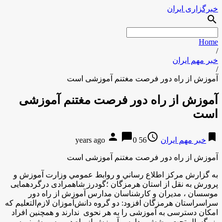
خبرگزاری ایران
search
Home
/
خبر مهم ایران
/
آموزش از راه دور فرصت مغتنم آموزشی است
آموزش از راه دور فرصت مغتنم آموزشی
است
person
chat_bubble
access_time
bookmark
خبر مهم ایران
56 years ago
0
آموزش از راه دور فرصت مغتنم آموزشی است
به گزارش مركز اطلاع رساني و روابط عمومي وزارت آموزش و
پرورش به نقل از استان هرمزگان ؛گودرز شاهمرادی درگردهمایی
موسسان ، مدیران و کارشناسان مدارس آموزش از راه دور
سراسراستان هرمزگان افزود: دو گروه دانش‌آموزان لازم‌التعلیم که
امکان دسترسی به آموزشی را به هر نحوی ندارند و همچنین افراد
بزرگسال تحت پوشش مدارس آموزش‌ از راه دور به روش نیمه