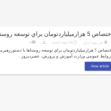
 5 هزارميلياردتومان براي توسعه روستاها با دستوررهبرمعظم انقلاب
chat_bubble
person
access_time
bookmark
خبر مهم ایران
56 years ago
0
اختصاص 5 هزارميلياردتومان براي توسعه روستاها با دستور
روابط عمومي وزارت آموزش و پرورش، عصرديروز …
View article...