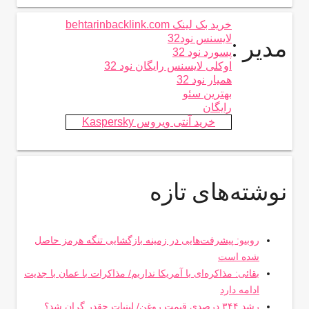
خرید بک لینک behtarinbacklink.com
لایسنس نود32
مدیر :
پسورد نود 32
اوکلی لایسنس رایگان نود 32
همیار نود 32
بهترین سئو
رایگان
خرید آنتی ویروس Kaspersky
نوشته‌های تازه
روبیو: پیشرفت‌هایی در زمینه بازگشایی تنگه هرمز حاصل
شده است
بقائی: مذاکره‌ای با آمریکا نداریم/ مذاکرات با عمان با جدیت
ادامه دارد
رشد ۳۴۴ درصدی قیمت روغن/ لبنیات چقدر گران شد؟