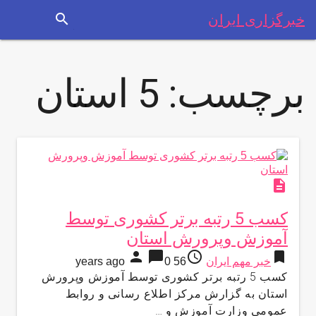
search
خبرگزاری ایران
برچسب:
5 استان
description
کسب 5 رتبه برتر کشوری توسط
آموزش وپرورش استان
person
chat_bubble
access_time
bookmark
خبر مهم ایران
56 years ago
0
کسب 5 رتبه برتر کشوری توسط آموزش وپرورش
استان به گزارش مركز اطلاع رسانی و روابط
عمومی وزارت آموزش و …