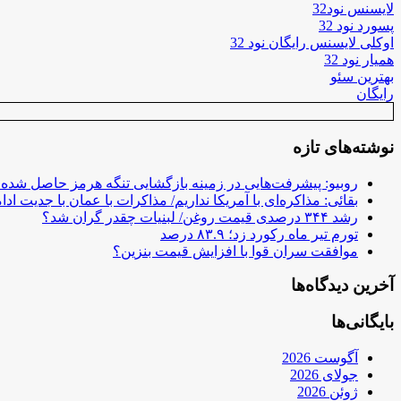
لایسنس نود32
پسورد نود 32
اوکلی لایسنس رایگان نود 32
همیار نود 32
بهترین سئو
رایگان
نوشته‌های تازه
روبیو: پیشرفت‌هایی در زمینه بازگشایی تنگه هرمز حاصل شده
بقائی: مذاکره‌ای با آمریکا نداریم/ مذاکرات با عمان با جدیت ادام
رشد ۳۴۴ درصدی قیمت روغن/ لبنیات چقدر گران شد؟
تورم تیر ماه رکورد زد؛ ۸۳.۹ درصد
موافقت سران قوا با افزایش قیمت بنزین؟
آخرین دیدگاه‌ها
بایگانی‌ها
آگوست 2026
جولای 2026
ژوئن 2026