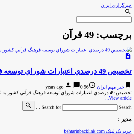
خبرگزاری ایران
search
برچسب:
49 قرآن
description
تخصيص 49 درصدي اعتبارات شوراي توسعه فرهنگ قرآني كشور به كميسيون توسعه آموزش عمومي قرآن
person
chat_bubble
access_time
bookmark
خبر مهم ایران
56 years ago
0
تخصيص 49 درصدي اعتبارات شوراي توسعه فرهنگ قرآني كشور به كميسيون توسعه آموزش عمومي قرآن به گزارش مركز اطلاع رساني …
View article...
search
Search for
Search …
مدیر :
خرید بک لینک behtarinbacklink.com