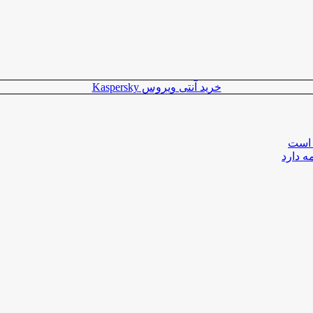
خرید آنتی ویروس Kaspersky
 است
ه دارد