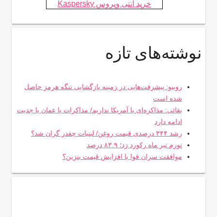
خرید آنتی ویروس Kaspersky
نوشته‌های تازه
روبیو: پیشرفت‌هایی در زمینه بازگشایی تنگه هرمز حاصل
شده است
بقائی: مذاکره‌ای با آمریکا نداریم/ مذاکرات با عمان با جدیت
ادامه دارد
رشد ۳۴۴ درصدی قیمت روغن/ لبنیات چقدر گران شد؟
تورم تیر ماه رکورد زد؛ ۸۳.۹ درصد
موافقت سران قوا با افزایش قیمت بنزین؟