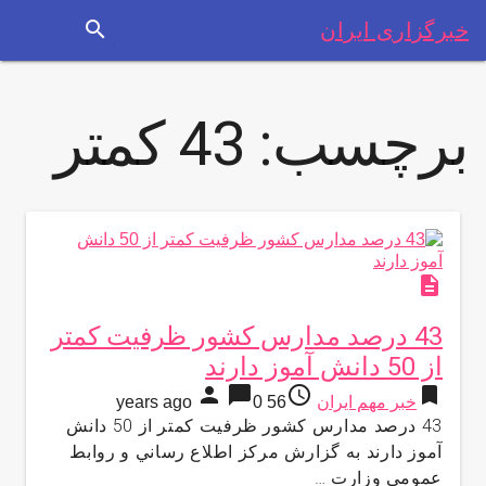
search
خبرگزاری ایران
برچسب:
43 كمتر
description
43 درصد مدارس كشور ظرفيت كمتر
از 50 دانش آموز دارند
person
chat_bubble
access_time
bookmark
خبر مهم ایران
56 years ago
0
43 درصد مدارس كشور ظرفيت كمتر از 50 دانش
آموز دارند به گزارش مركز اطلاع رساني و روابط
عمومي وزارت …