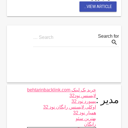
VIEW ARTICLE...
Search for
Search …
search
خرید بک لینک behtarinbacklink.com
لایسنس نود32
مدیر :
پسورد نود 32
اوکلی لایسنس رایگان نود 32
همیار نود 32
بهترین سئو
رایگان