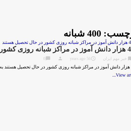
چسب:
400 شبانه
ر در حال تحصیل هستند
chat_bubble
person
access_time
bookma
خبر مهم ایران
56 years ago
0
View artic