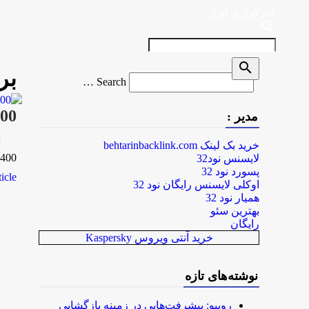
خبرگزاری ایران
search
search
بر
Search
Search …
for
400 هزار دانش آموز در مراکز شبانه روزی کشو
مدیر :
rk
خرید بک لینک behtarinbacklink.com
400 هزار دانش آموز در مراکز شبانه روزی کشور در حال تحصیل هستند به گزارش مرکز اطلاع رسانی و روابط …
لایسنس نود32
پسورد نود 32
le...
اوکلی لایسنس رایگان نود 32
همیار نود 32
بهترین سئو
رایگان
خرید آنتی ویروس Kaspersky
نوشته‌های تازه
روبیو: پیشرفت‌هایی در زمینه بازگشایی