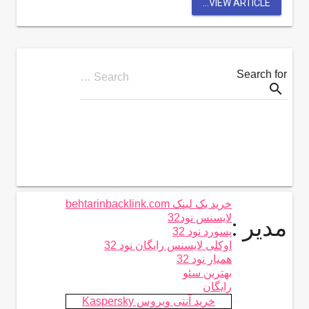
VIEW ARTICLE...
Search for
Search …
search
خرید بک لینک behtarinbacklink.com
لایسنس نود32
مدیر :
پسورد نود 32
اوکلی لایسنس رایگان نود 32
همیار نود 32
بهترین سئو
رایگان
خرید آنتی ویروس Kaspersky