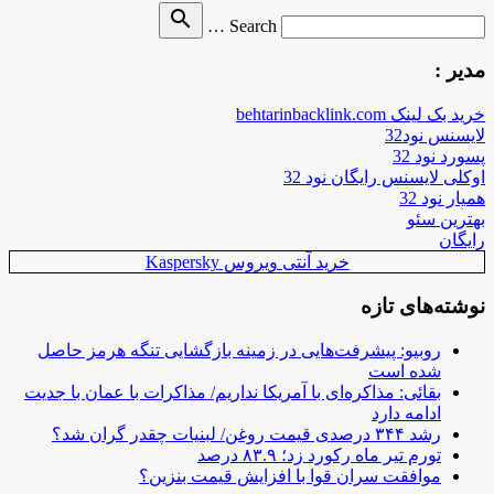
Search
search
Search …
for
مدیر :
خرید بک لینک behtarinbacklink.com
لایسنس نود32
پسورد نود 32
اوکلی لایسنس رایگان نود 32
همیار نود 32
بهترین سئو
رایگان
خرید آنتی ویروس Kaspersky
نوشته‌های تازه
روبیو: پیشرفت‌هایی در زمینه بازگشایی تنگه هرمز حاصل
شده است
بقائی: مذاکره‌ای با آمریکا نداریم/ مذاکرات با عمان با جدیت
ادامه دارد
رشد ۳۴۴ درصدی قیمت روغن/ لبنیات چقدر گران شد؟
تورم تیر ماه رکورد زد؛ ۸۳.۹ درصد
موافقت سران قوا با افزایش قیمت بنزین؟