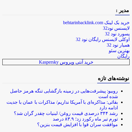
مدیر :
خرید بک لینک behtarinbacklink.com
لایسنس نود32
پسورد نود 32
اوکلی لایسنس رایگان نود 32
همیار نود 32
بهترین سئو
رایگان
خرید آنتی ویروس Kaspersky
نوشته‌های تازه
روبیو: پیشرفت‌هایی در زمینه بازگشایی تنگه هرمز حاصل
شده است
بقائی: مذاکره‌ای با آمریکا نداریم/ مذاکرات با عمان با جدیت
ادامه دارد
رشد ۳۴۴ درصدی قیمت روغن/ لبنیات چقدر گران شد؟
تورم تیر ماه رکورد زد؛ ۸۳.۹ درصد
موافقت سران قوا با افزایش قیمت بنزین؟