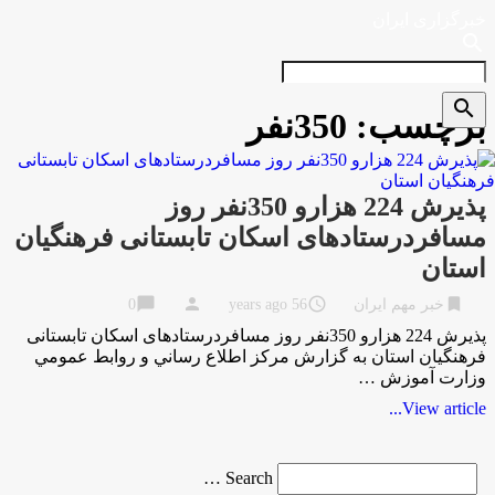
خبرگزاری ایران
search
search
برچسب:
350نفر
پذیرش 224 هزارو 350نفر روز
مسافردرستادهای اسکان تابستانی فرهنگیان
استان
chat_bubble
person
access_time
bookmark
خبر مهم ایران
56 years ago
0
پذیرش 224 هزارو 350نفر روز مسافردرستادهای اسکان تابستانی
فرهنگیان استان به گزارش مركز اطلاع رساني و روابط عمومي
وزارت آموزش …
View article...
Search
Search …
for